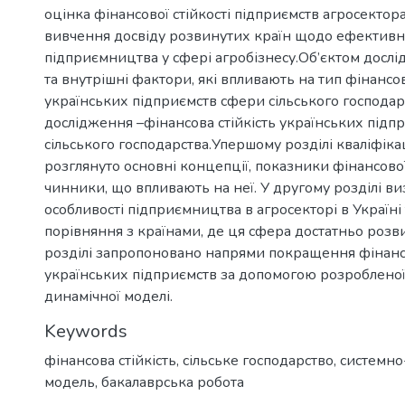
оцінка фінансової стійкості підприємств агросектора
вивчення досвіду розвинутих країн щодо ефектив
підприємництва у сфері агробізнесу.Об’єктом дослі
та внутрішні фактори, які впливають на тип фінансов
українських підприємств сфери сільського господар
дослідження –фінансова стійкість українських підп
сільського господарства.Упершому розділі кваліфік
розглянуто основні концепції, показники фінансової 
чинники, що впливають на неї. У другому розділі в
особливості підприємництва в агросекторі в Україні
порівняння з країнами, де ця сфера достатньо розв
розділі запропоновано напрями покращення фінансо
українських підприємств за допомогою розробленої
динамічної моделі.
Keywords
фінансова стійкість
,
сільське господарство
,
системно
модель
,
бакалаврська робота