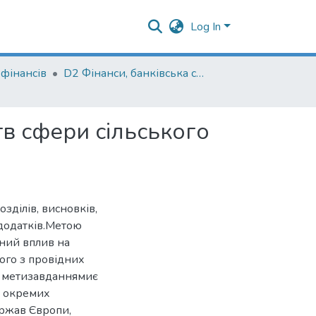
Log In
фінансів
D2 Фінанси, банківська справа, страхування та фондовий ринок
тв сфери сільського
озділів, висновків,
додатків.Метою
ний вплив на
ного з провідних
до метизавданнямиє
зі окремих
ержав Європи,