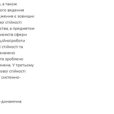
, а також
ного ведення
дження є зовнішні
ої стійкості
ства, а предметом
риємств сфери
аційноїроботи
стійкості та
изначено
 та зроблено
инена. У третьому
вої стійкості
 системно-
-динамічна