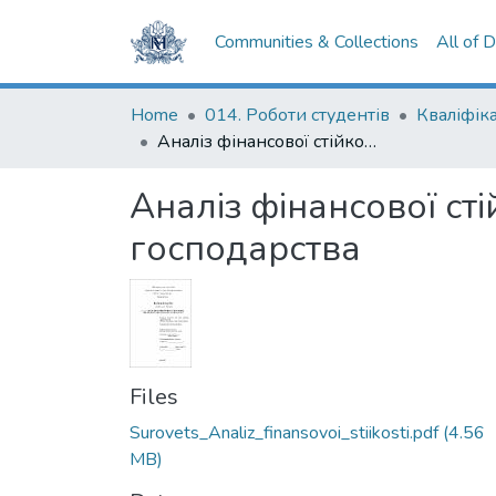
Communities & Collections
All of 
Home
014. Роботи студентів
Аналіз фінансової стійкості українських підприємств сфери сільського господарства
Аналіз фінансової ст
господарства
Files
Surovets_Analiz_finansovoi_stiikosti.pdf
(4.56
MB)