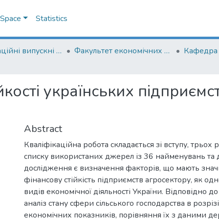
DSpace
Statistics
Кваліфікаційні випускні роботи здобувачів вищої освіти бакалаврських програм
Факультет економічних наук
Кафедра 
ійкості українських підприємс
Abstract
Кваліфікаційна робота складається зі вступу, трьох р
списку використаних джерел із 36 найменувань та 
дослідження є визначення факторів, що мають знач
фінансову стійкість підприємств агросектору, як од
видів економічної діяльності України. Відповідно 
аналіз стану сфери сільського господарства в розрі
економічних показників, порівняння їх з даними д