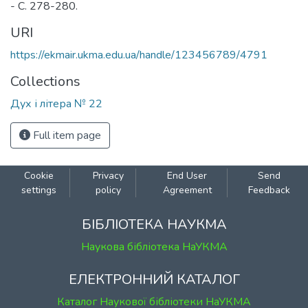
- С. 278-280.
URI
https://ekmair.ukma.edu.ua/handle/123456789/4791
Collections
Дух і літера № 22
Full item page
Cookie
Privacy
End User
Send
settings
policy
Agreement
Feedback
БІБЛІОТЕКА НАУКМА
Наукова бібліотека НаУКМА
ЕЛЕКТРОННИЙ КАТАЛОГ
Каталог Наукової бібліотеки НаУКМА