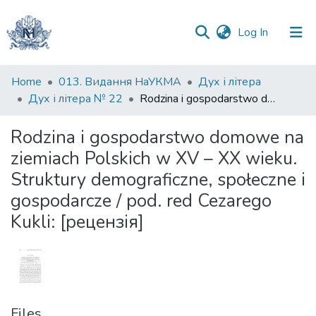
(current)
Log In
Communities
Home
013. Видання НаУКМА
Дух і літера
&
Дух і літера № 22
Rodzina i gospodarstwo domowe na ziemiach Polskich w XV – XX wieku. Struktury demograficzne, społeczne i gospodarcze / pod. red Cezarego Kukli: [рецензія]
Collections
Rodzina i gospodarstwo domowe na
All of DSpace
ziemiach Polskich w XV – XX wieku.
Struktury demograficzne, społeczne i
Statistics
gospodarcze / pod. red Cezarego
Kukli: [рецензія]
Files