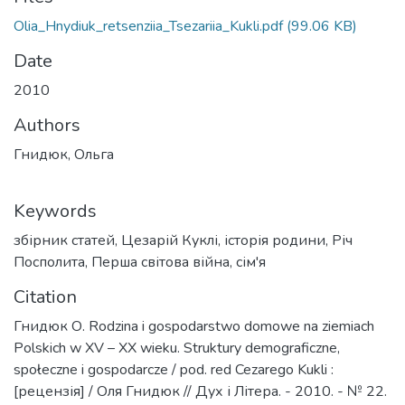
Olia_Hnydiuk_retsenziia_Tsezariia_Kukli.pdf
(99.06 KB)
Date
2010
Authors
Гнидюк, Ольга
Keywords
збірник статей
,
Цезарій Куклі
,
історія родини
,
Річ
Посполита
,
Перша світова війна
,
сім'я
Citation
Гнидюк О. Rodzina i gospodarstwo domowe na ziemiach
Polskich w XV – XX wieku. Struktury demograficzne,
społeczne i gospodarcze / pod. red Cezarego Kukli :
[рецензія] / Оля Гнидюк // Дух і Літера. - 2010. - № 22.