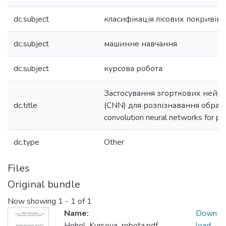
dc.subject
класифікація лісових покривів
dc.subject
машинне навчання
dc.subject
курсова робота
Застосування згорткових ней
dc.title
(CNN) для розпізнавання образів
convolution neural networks for pa
dc.type
Other
Files
Original bundle
Now showing
1 - 1 of 1
Name:
Down
Hohol_Kursova_robota.pdf
load