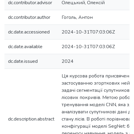
dc.contributor.advisor
Олецький, Олексій
dc.contributor.author
Гоголь, Антон
dc.date.accessioned
2024-10-31T07:03:06Z
dc.date.available
2024-10-31T07:03:06Z
dc.date.issued
2024
Ця курсова робота присвячена а
застосуванню згорткових ней
задачі сегментації супутников
лісових покривів. Метою роботи
тренування моделі CNN, яка зд
аналізувати супутникові дані д
dc.description.abstract
стану лісів. В роботі порівнювал
конфігурації моделі SegNet: ба
переносу навчання, модель з п