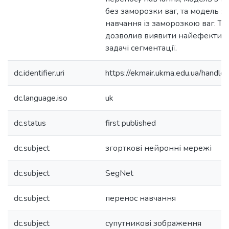
без заморозки ваг, та модель з
навчання із заморозкою ваг. Та
дозволив виявити найефективн
задачі сегментації.
dc.identifier.uri
https://ekmair.ukma.edu.ua/han
dc.language.iso
uk
dc.status
first published
dc.subject
згорткові нейронні мережі
dc.subject
SegNet
dc.subject
перенос навчання
dc.subject
супутникові зображення