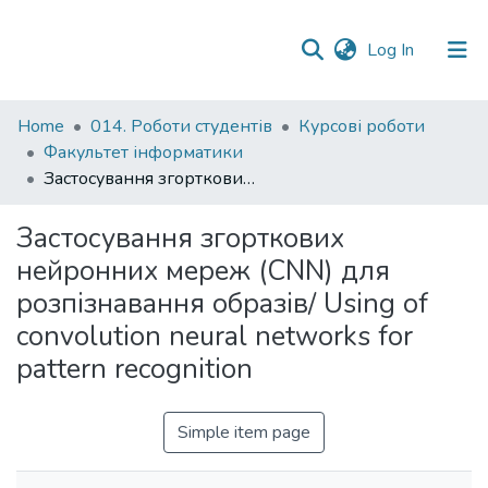
(current)
Log In
Communities
Home
014. Роботи студентів
Курсові роботи
&
Факультет інформатики
Collections
Застосування згорткових нейронних мереж (CNN) для розпізнавання образів/ Using of convolution neural networks for pattern recognition
All of DSpace
Застосування згорткових
нейронних мереж (CNN) для
Statistics
розпізнавання образів/ Using of
convolution neural networks for
pattern recognition
Simple item page