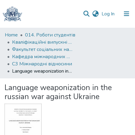
(current)
Log In
Communities
Home
014. Роботи студентів
&
Кваліфікаційні випускні роботи здобувачів вищої освіти бакалаврських програм
Collections
Факультет соціальних наук і соціальних технологій
Кафедра міжнародних відносин
All of DSpace
С3 Міжнародні відносини
Language weaponization in the russian war against Ukraine
Statistics
Language weaponization in the
russian war against Ukraine