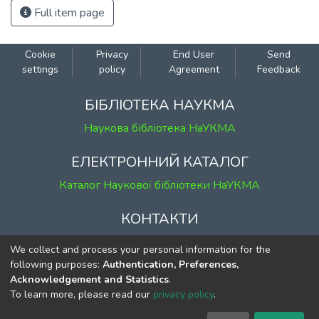
Full item page
Cookie
Privacy
End User
Send
settings
policy
Agreement
Feedback
БІБЛІОТЕКА НАУКМА
Наукова бібліотека НаУКМА
ЕЛЕКТРОННИЙ КАТАЛОГ
Каталог Наукової бібліотеки НаУКМА
КОНТАКТИ
м. Київ, вул. Григорія Сковороди, 2
We collect and process your personal information for the
к. 1, к. 120
following purposes:
Authentication, Preferences,
Acknowledgement and Statistics
.
тел.
(044) 463-69-31
To learn more, please read our
privacy policy
.
ekmair@ukma.edu.ua