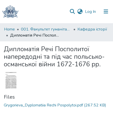
(current)
Log In
Communities
Home
001. Факультет гуманітарних наук
Кафедра історії
&
Дипломатія Речі Посполитої напередодні та під час польсько-османської війни 1672-1676 рр.
Collections
Дипломатія Речі Посполитої
All of DSpace
напередодні та під час польсько-
османської війни 1672-1676 рр.
Statistics
Files
Grygorieva_Dyplomatiia Rechi Pospolytoi.pdf
(267.52 KB)