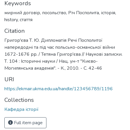
Keywords
мирний договір
,
посольство
,
Річ Посполита
,
історія
,
history
,
стаття
Citation
Григор'єва Т. Ю. Дипломатія Речі Посполитої
напередодні та під час польсько-османської війни
1672-1676 рр. / Тетяна Григор'єва // Наукові записки.
Т. 104 : Історичні науки / Нац. ун-т "Києво-
Могилянська академія". - К., 2010. - С. 42-46
URI
https://ekmair.ukma.edu.ua/handle/123456789/1196
Collections
Кафедра історії
Full item page