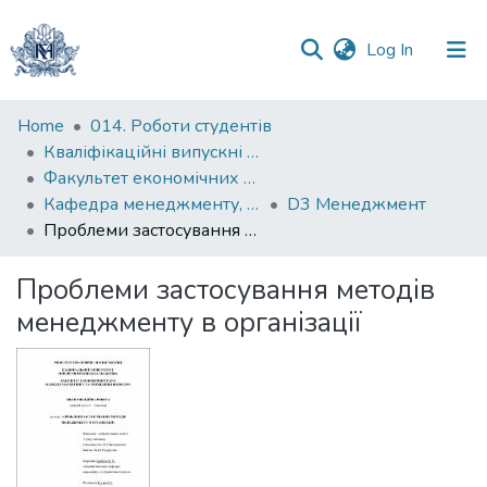
(current)
Log In
Communities
Home
014. Роботи студентів
&
Кваліфікаційні випускні роботи здобувачів вищої освіти бакалаврських програм
Collections
Факультет економічних наук
Кафедра менеджменту, маркетингу та підприємництва
D3 Менеджмент
All of DSpace
Проблеми застосування методів менеджменту в організації
Statistics
Проблеми застосування методів
менеджменту в організації