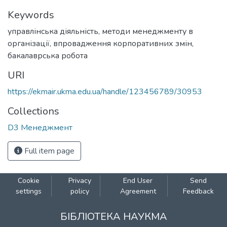
Keywords
управлінська діяльність
,
методи менеджменту в
організації
,
впровадження корпоративних змін
,
бакалаврська робота
URI
https://ekmair.ukma.edu.ua/handle/123456789/30953
Collections
D3 Менеджмент
Full item page
Cookie
Privacy
End User
Send
settings
policy
Agreement
Feedback
БІБЛІОТЕКА НАУКМА