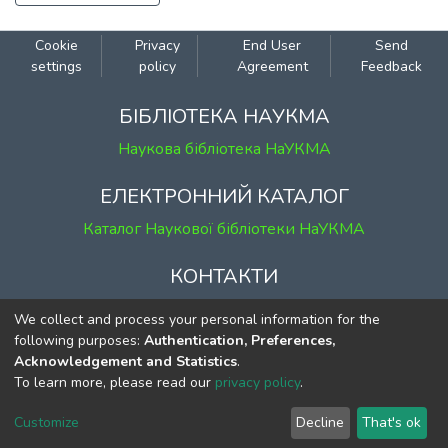
Cookie
Privacy
End User
Send
settings
policy
Agreement
Feedback
БІБЛІОТЕКА НАУКМА
Наукова бібліотека НаУКМА
ЕЛЕКТРОННИЙ КАТАЛОГ
Каталог Наукової бібліотеки НаУКМА
КОНТАКТИ
м. Київ, вул. Григорія Сковороди, 2
We collect and process your personal information for the
к. 1, к. 120
following purposes:
Authentication, Preferences,
Acknowledgement and Statistics
.
тел.
(044) 463-69-31
To learn more, please read our
privacy policy
.
ekmair@ukma.edu.ua
Customize
Decline
That's ok