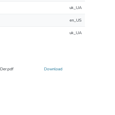
uk_UA
en_US
uk_UA
_Der.pdf
Download