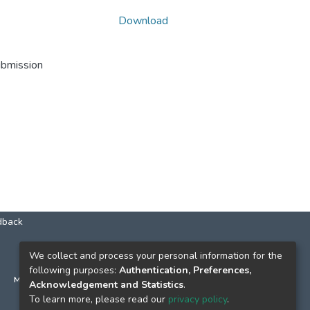
Download
ubmission
dback
КОНТАКТИ
We collect and process your personal information for the
following purposes:
Authentication, Preferences,
м. Київ, вул. Григорія Сковороди, 2
Acknowledgement and Statistics
.
к. 1, к. 120
To learn more, please read our
privacy policy
.