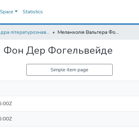
DSpace
Statistics
Кафедра літературознавства імені Володимира Моренця
Меланхолія Вальтера Фон Дер Фогельвейде
а Фон Дер Фогельвейде
Simple item page
6:00Z
6:00Z