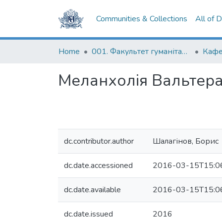
Communities & Collections
All of 
Home
001. Факультет гуманітарних наук
Меланхолія Вальтер
dc.contributor.author
Шалагінов, Борис
dc.date.accessioned
2016-03-15T15:0
dc.date.available
2016-03-15T15:0
dc.date.issued
2016