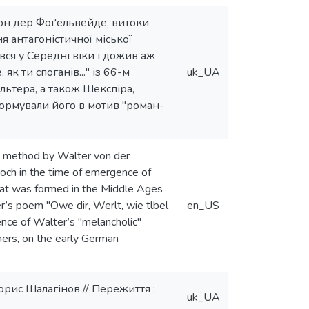
фон дер Фоґельвейде, витоки
я антагоністичної міської
вся у Середні віки і дожив аж
як ти споганів..." із 66-м
uk_UA
альтера, а також Шекспіра,
формували його в мотив "роман­
cal method by Walter von der
Epoch in the time of emergence of
that was formed in the Middle Ages
er’s poem "Owe dir, Werlt, wie tlbel
en_US
ence of Walter’s "melancholic"
hers, on the early German
рис Шалагінов // Пережиття :
uk_UA