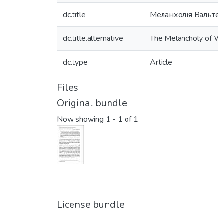
dc.title
Меланхолія Вальт
dc.title.alternative
The Melancholy of 
dc.type
Article
Files
Original bundle
Now showing
1 - 1 of 1
License bundle