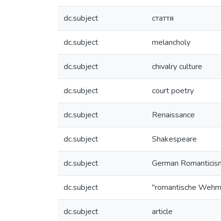
dc.subject
стаття
dc.subject
melancholy
dc.subject
chivalry culture
dc.subject
court poetry
dc.subject
Renaissance
dc.subject
Shakespeare
dc.subject
German Romanticis
dc.subject
"romantische Wehm
dc.subject
article