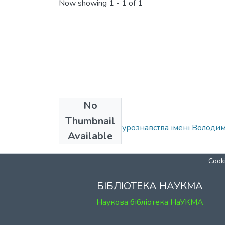
Now showing
1 - 1 of 1
No
Collections
Thumbnail
Кафедра літературознавства імені Волод
Available
Cooki
БІБЛІОТЕКА НАУКМА
Наукова бібліотека НаУКМА