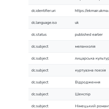
dc.identifier.uri
https://ekmair.uk
dc.language.iso
uk
dc.status
published earlier
dc.subject
меланхолія
dc.subject
лицарська культу
dc.subject
куртуазна поезія
dc.subject
Відродження
dc.subject
Шекспір
dc.subject
Німецький роман