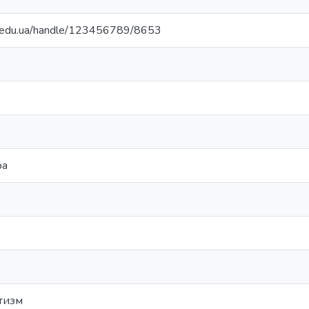
ma.edu.ua/handle/123456789/8653
ра
тизм