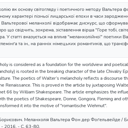
олію як основу світогляду і поетичного методу Вальтера 
мному характері пізньої лицарської епохи в часи заро­дженн
 Вальтерової меланхолії відображає дис­курс, що сформува
о що свідчить, зокрема, зіставлення вірша "Горе тобі, світе, 
а. У статті вказується на вплив "меланхолійної" поетики В
лемінґа та ін., на ранніх німецьких романтиків, що транс
ncholy is considered as a foundation for the worldview and poeti
ncholy) is rooted in the breaking character of the late Chivalry 
ulture. The poetics of Walter’s melancholy reflects a discourse 
the Renaissance. This is proved in the article by juxtaposing Walt
nnet 66 by William Shakespeare. The article emphasizes the influ
with the poetics of Shakespeare, Donne, Gongora, Fleming and ot
ansformed it into the motive of "romantische Wehmut".
орисович. Меланхолія Вальтера Фон дер Фоґельвейде / Бо
- 2016. - С. 63-80.