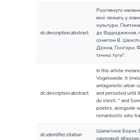
Розглянуто меланх
якої лежать у зла
культури. Поетика
dc.description.abstract
до Відродження, пр
сонетом В. Шекспір
Донна, Ґонґори, Ф
тичної туги".
In this article mela
Vogelweide. It (mela
antagonistic urban c
dc.description.abstract
and persisted until 
du stest!..." and So
poetics, alongside 
romanticists who tr
Шалагінов Борис Б
dc.identifier.citation
науковий збірник. 