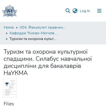
(current)
Log In
Communities
Home
004. Факультет правничих наук
&
Кафедра "Києво-Могилянська школа врядування імені Андрія Мелешевича"
Collections
Туризм та охорона культурної спадщини. Силабус навчальної дисципліни для бакалаврів НаУКМА
All of DSpace
Туризм та охорона культурної
спадщини. Силабус навчальної
Statistics
дисципліни для бакалаврів
НаУКМА
Files