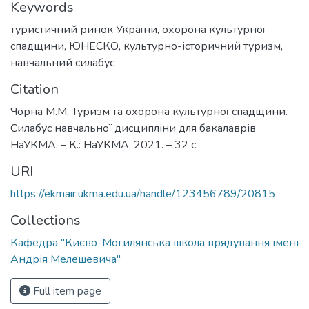
Keywords
туристичний ринок України
,
охорона культурної
спадщини
,
ЮНЕСКО
,
культурно-історичний туризм
,
навчальний силабус
Citation
Чорна М.М. Туризм та охорона культурної спадщини.
Силабус навчальної дисципліни для бакалаврів
НаУКМА. – К.: НаУКМА, 2021. – 32 с.
URI
https://ekmair.ukma.edu.ua/handle/123456789/20815
Collections
Кафедра "Києво-Могилянська школа врядування імені
Андрія Мелешевича"
Full item page