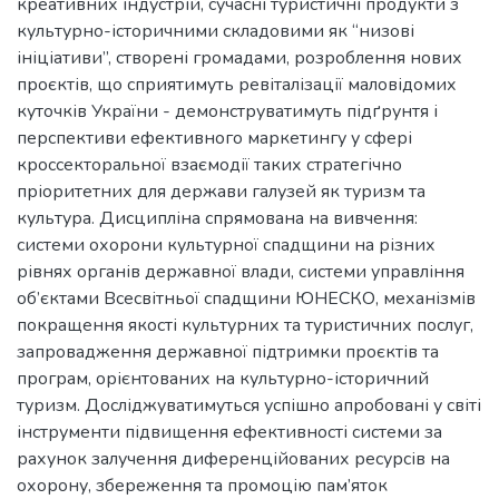
креативних індустрій, сучасні туристичні продукти з
культурно-історичними складовими як “низові
ініціативи”, створені громадами, розроблення нових
проєктів, що сприятимуть ревіталізації маловідомих
куточків України - демонструватимуть підґрунтя і
перспективи ефективного маркетингу у сфері
кроссекторальної взаємодії таких стратегічно
пріоритетних для держави галузей як туризм та
культура. Дисципліна спрямована на вивчення:
системи охорони культурної спадщини на різних
рівнях органів державної влади, системи управління
об’єктами Всесвітньої спадщини ЮНЕСКО, механізмів
покращення якості культурних та туристичних послуг,
запровадження державної підтримки проєктів та
програм, орієнтованих на культурно-історичний
туризм. Досліджуватимуться успішно апробовані у світі
інструменти підвищення ефективності системи за
рахунок залучення диференційованих ресурсів на
охорону, збереження та промоцію пам’яток