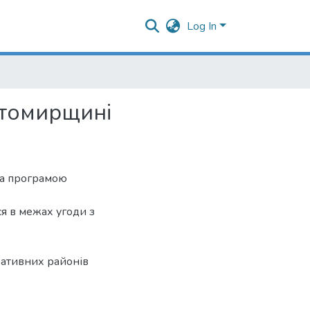
Log In
итомирщині
за програмою
я в межах угоди з
ративних районів