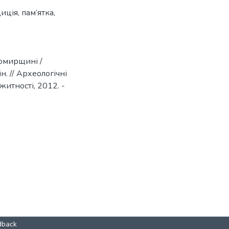
диція
,
пам’ятка
,
омирщині /
н. // Археологічні
житності, 2012. -
dback