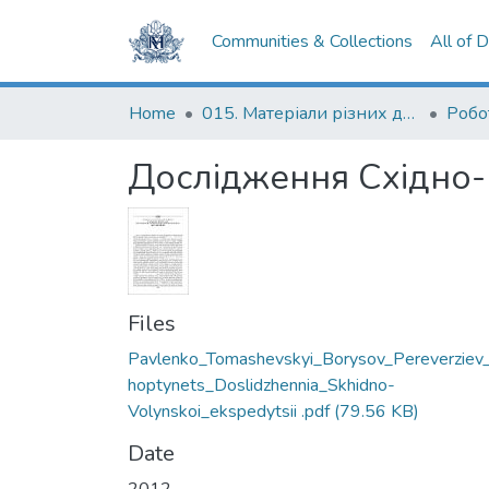
Communities & Collections
All of 
Home
015. Матеріали різних дослідників та організацій
Дослідження Східно-
Files
Pavlenko_Tomashevskyi_Borysov_Pereverziev
hoptynets_Doslidzhennia_Skhidno-
Volynskoi_ekspedytsii .pdf
(79.56 KB)
Date