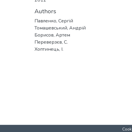
2012
Authors
Павленко, Сергій
Томашевський, Андрій
Борисов, Артем
Переверзєв, С.
Хоптинець, І.
Cooki