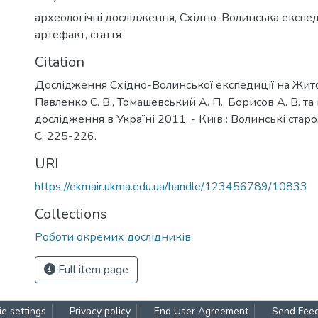
археологічні дослідження
,
Східно-Волинська експе
артефакт
,
стаття
Citation
Дослідження Східно-Волинської експедиції на Жит
Павленко С. В., Томашевський А. П., Борисов А. В. та і
дослідження в Україні 2011. - Київ : Волинські старо
С. 225-226.
URI
https://ekmair.ukma.edu.ua/handle/123456789/10833
Collections
Роботи окремих дослідників
Full item page
e settings
Privacy policy
End User Agreement
Send Fee