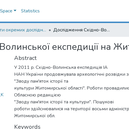
DSpace
Statistics
Роботи окремих дослідників
Дослідження Східно-Волинської експедиції на Житомирщині
Волинської експедиції на Ж
Abstract
У 2011 р. Східно-Волинська експедиція ІА
НАН України продовжувала археологічні розвідки 
"Зводу пам'яток історії та
культури Житомирської області". Роботи провадилис
_K
Обласною редакцією
"Зводу пам'яток історії та культури". Пошукові
роботи здійснювалися на території восьми адмініст
Житомирської обл.
Keywords