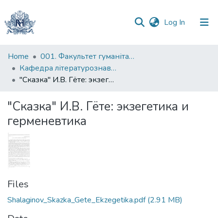
(current)
Log In
Communities
Home
001. Факультет гуманітарних наук
&
Кафедра літературознавства імені Володимира Моренця
Collections
"Сказка" И.В. Гëте: экзегетика и герменевтика
All of DSpace
"Сказка" И.В. Гëте: экзегетика и
герменевтика
Statistics
Files
Shalaginov_Skazka_Gete_Ekzegetika.pdf
(2.91 MB)