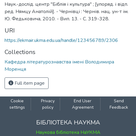
Наук.-дослід. центр "Біблія і культура" ; [упоряд. і відп.
ред. Нямцу Анатолій]. - Чернівці : Чернів. нац. ун-т ім.
Ю. Федьковича, 2010. - Вип. 13. - С. 319-328.
URI
https://ekmair.ukma.edu.ua/handle/123456789/2306
Collections
Кафедра літературознавства імені Володимира
Моренця
Full item page
Cookie
Privacy
End User
Send
settings
policy
Agreement
Feedback
БІБЛІОТЕКА НАУКМА
Наукова бібліотека НаУКМА