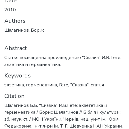
Date
2010
Authors
Шалагинов, Борис
Abstract
Статья посвященна произведению "Сказка" И.В. Гете:
экзетика и германевтика.
Keywords
экзетика
,
герменевтика
,
Гете
,
"Сказка"
,
статья
Citation
Шалагинов Б.Б. "Сказка" И.В.Гëте: экзегетика и
герменевтика / Борис Шалагинов // Біблія і культура :
зб. наук. ст. / МОН України, Чернів. нац. ун-т ім. Юрія
Федьковича, Ін-т л-ри ім. Т. Г. Шевченка НАН України,