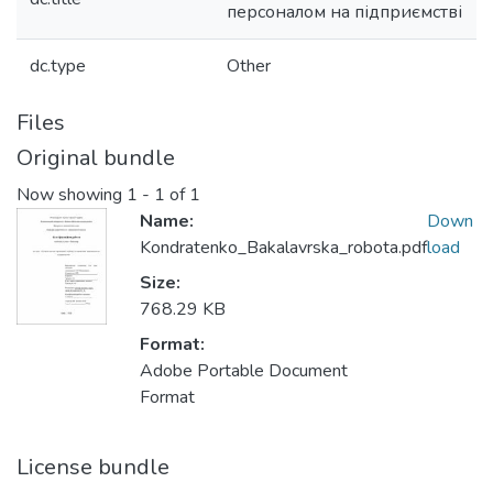
персоналом на підприємстві
dc.type
Other
Files
Original bundle
Now showing
1 - 1 of 1
Name:
Down
Kondratenko_Bakalavrska_robota.pdf
load
Size:
768.29 KB
Format:
Adobe Portable Document
Format
License bundle