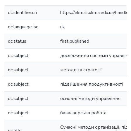
dc.identifier.uri
https://ekmair.ukma.edu.ua/han
dc.language.iso
uk
dc.status
first published
dc.subject
дослідження системи управлін
dc.subject
методи та стратегії
dc.subject
підвищення продуктивності
dc.subject
основні методи управління
dc.subject
бакалаврська робота
Сучасні методи організації, під
dc.title