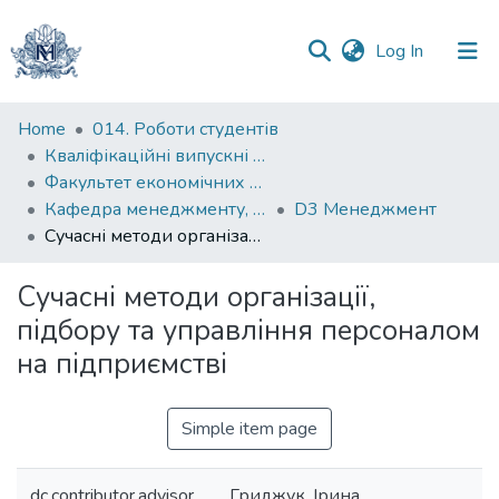
(current)
Log In
Communities
Home
014. Роботи студентів
&
Кваліфікаційні випускні роботи здобувачів вищої освіти бакалаврських програм
Collections
Факультет економічних наук
Кафедра менеджменту, маркетингу та підприємництва
D3 Менеджмент
All of DSpace
Сучасні методи організації, підбору та управління персоналом на підприємстві
Statistics
Сучасні методи організації,
підбору та управління персоналом
на підприємстві
Simple item page
dc.contributor.advisor
Гриджук, Ірина