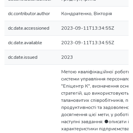
dc.contributor.author
Кондратенко, Вікторія
dc.date.accessioned
2023-09-11T13:34:55Z
dc.date.available
2023-09-11T13:34:55Z
dc.date.issued
2023
Метою кваліфікаційної роботи 
системи управління персоналом
"Епіцентр К", визначення основ
стратегій, що використовуютьс
талановитих співробітників, пі
продуктивності та задоволенос
досягнення цієї мети, у роботі 
наступні завдання: ●описати іст
характеристики підприємства "