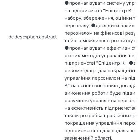
●проаналізувати систему упра
на підприємстві "Епіцентр К",
набору, збереження, оцінки та
персоналу; ●дослідити вплив у
персоналом на фінансові резул
dc.description.abstract
та його можливості розвитку в
●проаналізувати ефективність 
різних методів управління пер
підприємстві "Епіцентр К"; ●з
рекомендації для покращення 
управління персоналом на підп
К" на основі висновків дослідж
виконання роботи буде підвищ
розуміння управління персонал
на ефективність підприємства "
також розробка практичних ре
покращення управління персон
підприємстві та для подальшог
зазначенній області.