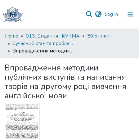
(current)
Log In
Communities
Home
013. Видання НаУКМА
Збірники
&
Сучасний стан та проблеми викладання іноземної мови як другої : міжнародна науково-практична конференція : тези доповідей
Collections
Впровадження методики публічних виступів та написання творів на другому році вивчення англійської мови
All of DSpace
Впровадження методики
публічних виступів та написання
Statistics
творів на другому році вивчення
англійської мови