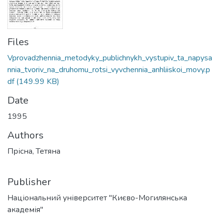
Files
Vprovadzhennia_metodyky_publichnykh_vystupiv_ta_napysa
nnia_tvoriv_na_druhomu_rotsi_vyvchennia_anhliiskoi_movy.p
df
(149.99 KB)
Date
1995
Authors
Прісна, Тетяна
Publisher
Національний університет "Києво-Могилянська
академія"