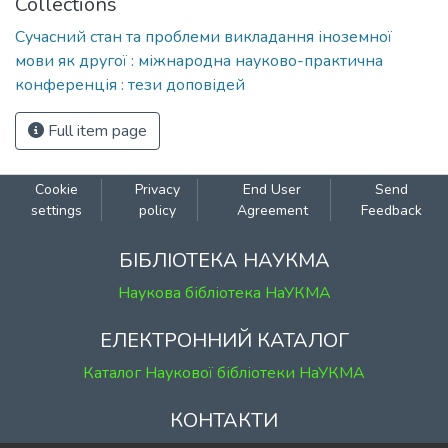
Collections
Сучасний стан та проблеми викладання іноземної
мови як другої : міжнародна науково-практична
конференція : тези доповідей
Full item page
Cookie
Privacy
End User
Send
settings
policy
Agreement
Feedback
БІБЛІОТЕКА НАУКМА
Наукова бібліотека НаУКМА
ЕЛЕКТРОННИЙ КАТАЛОГ
Каталог Наукової бібліотеки НаУКМА
КОНТАКТИ