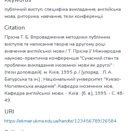
публічний виступ
,
специфіка викладання
,
англійська
мова
,
риторика
,
навчання
,
тези конференції
Citation
Прісна Т. Б. Впровадження методики публічних
виступів та написання творів на другому році
вивчення англійської мови / Т. Прісна // Міжнародна
науково-практична конференція "Сучасний стан та
проблеми викладання іноземної мови як другої" :
(тези доповідей), м. Київ, 1995 р. / [упоряд. : Л. А.
Батурська та ін.] ; Національний університет "Києво-
Могилянська академія", Кафедра іноземних мов,
Кафедра англійської мови. - Київ : [б. в.], 1995. - С. 48-
49.
URI
https://ekmair.ukma.edu.ua/handle/123456789/26584