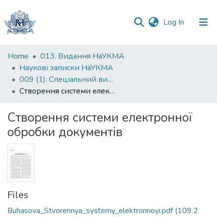
(current)
Log In
Communities
Home
013. Видання НаУКМА
&
Наукові записки НаУКМА
Collections
009 (1): Спеціальний випуск
Створення системи електронної обробки документів
All of DSpace
Створення системи електронної
Statistics
обробки документів
Files
Buhasova_Stvorennya_systemy_elektronnoyi.pdf
(109.2