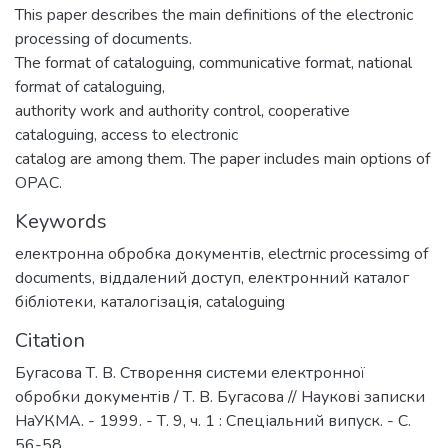
This paper describes the main definitions of the electronic
processing of documents.
The format of cataloguing, communicative format, national
format of cataloguing,
authority work and authority control, cooperative
cataloguing, access to electronic
catalog are among them. The paper includes main options of
OPAC.
Keywords
електронна обробка документів
,
electrnic processimg of
documents
,
віддалений доступ
,
електронний каталог
бібліотеки
,
каталогізація
,
cataloguing
Citation
Бугасова Т. В. Створення системи електронної
обробки документів / Т. В. Бугасова // Наукові записки
НаУКМА. - 1999. - Т. 9, ч. 1 : Спеціальний випуск. - С.
56-58.