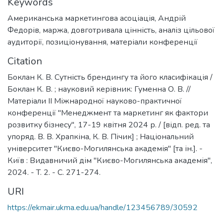
Keywords
Американська маркетингова асоціація
,
Андрій
Федорів
,
маржа
,
довготривала цінність
,
аналіз цільової
аудиторії
,
позиціонування
,
матеріали конференції
Citation
Боклан К. В. Сутність брендингу та його класифікація /
Боклан К. В. ; науковий керівник: Гуменна О. В. //
Матеріали ІІ Міжнародної науково-практичної
конференції "Менеджмент та маркетинг як фактори
розвитку бізнесу", 17-19 квітня 2024 р. / [відп. ред. та
упоряд. В. В. Храпкіна, К. В. Пічик] ; Національний
університет "Києво-Могилянська академія" [та ін.]. -
Київ : Видавничий дім "Києво-Могилянська академія",
2024. - T. 2. - C. 271-274.
URI
https://ekmair.ukma.edu.ua/handle/123456789/30592