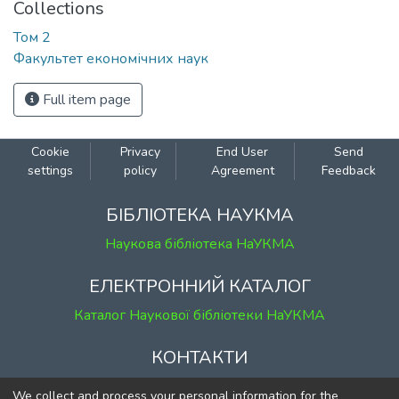
Collections
Том 2
Факультет економічних наук
Full item page
Cookie
Privacy
End User
Send
settings
policy
Agreement
Feedback
БІБЛІОТЕКА НАУКМА
Наукова бібліотека НаУКМА
ЕЛЕКТРОННИЙ КАТАЛОГ
Каталог Наукової бібліотеки НаУКМА
КОНТАКТИ
м. Київ, вул. Григорія Сковороди, 2
We collect and process your personal information for the