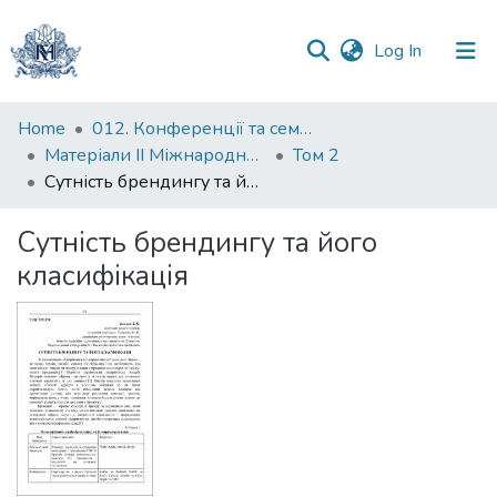
(current)
Log In
Communities
Home
012. Конференції та семінари НаУКМА
&
Матеріали II Міжнародної науково-практичної конференції "Менеджмент та маркетинг як фактори розвитку бізнесу", 17-19 квітня 2024 р.
Том 2
Collections
Сутність брендингу та його класифікація
All of DSpace
Сутність брендингу та його
класифікація
Statistics