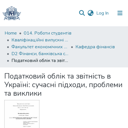
(current)
Log In
Communities
Home
014. Роботи студентів
&
Кваліфікаційні випускні роботи здобувачів вищої освіти бакалаврських програм
Collections
Факультет економічних наук
Кафедра фінансів
D2 Фінанси, банківська справа, страхування та фондовий ринок
All of DSpace
Податковий облік та звітність в Україні: сучасні підходи, проблеми та виклики
Statistics
Податковий облік та звітність в
Україні: сучасні підходи, проблеми
та виклики