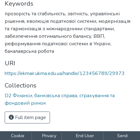
Keywords
прозорість та стабільність
,
звітність
,
управлінські
рішення
,
еволюція податкової системи
,
модернізація
та гармонізація з міжнародними стандартами
,
забезпечення оптимального балансу
,
ВВП
,
реформування податкової системи в Україні
,
бакалаврська робота
URI
https://ekmair.ukma.edu.ua/handle/123456789/29973
Collections
D2 Фінанси, банківська справа, страхування та
фондовий ринок
Full item page
Cookie
Privacy
End User
Send