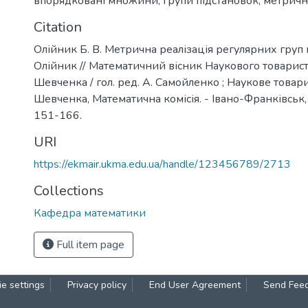
впорядковані множини
,
групи підстановок
,
метричн
Citation
Олійник Б. В. Метрична реалізація регулярних груп п
Олійник // Математичний вісник Наукового товарист
Шевченка / гол. ред. А. Самойленко ; Наукове товари
Шевченка, Математична комісія. - Івано-Франківськ, 2
151-166.
URI
https://ekmair.ukma.edu.ua/handle/123456789/2713
Collections
Кафедра математики
Full item page
e settings
Privacy policy
End User Agreement
Send Fee