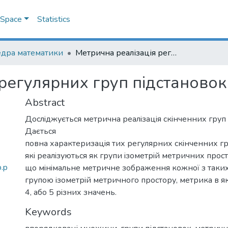
DSpace
Statistics
дра математики
Метрична реалізація регулярних груп підстановок
регулярних груп підстановок
Abstract
Дослiджується метрична реалiзацiя скiнченних груп 
Дається
повна характеризацiя тих регулярних скiнченних гр
якi реалiзуються як групи iзометрiй метричних прост
p.p
що мiнiмальне метричне зображення кожної з таких
групою iзометрiй метричного простору, метрика в як
4, або 5 рiзних значень.
Keywords