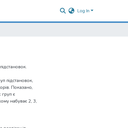
Log In
пiдстановок.
уп пiдстановок,
орiв. Показано,
 груп є
ому набуває 2, 3,