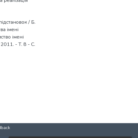
а реалізація
ідстановок / Б.
ва імені
ство імені
011. - Т. 8 - С.
dback