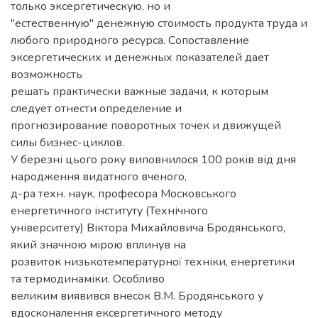
только эксергетическую, но и
"естественную" денежную стоимость продукта труда и
любого природного ресурса. Сопоставление
эксергетических и денежных показателей дает
возможность
решать практически важные задачи, к которым
следует отнести определение и
прогнозирование поворотных точек и движущей
силы бизнес-циклов.
У березні цього року виповнилося 100 років від дня
народження видатного вченого,
д-ра техн. наук, професора Московського
енергетичного інституту (Технічного
університету) Віктора Михайловича Бродянського,
який значною мірою вплинув на
розвиток низькотемпературної техніки, енергетики
та термодинаміки. Особливо
великим виявився внесок В.М. Бродянського у
вдосконалення ексергетичного методу