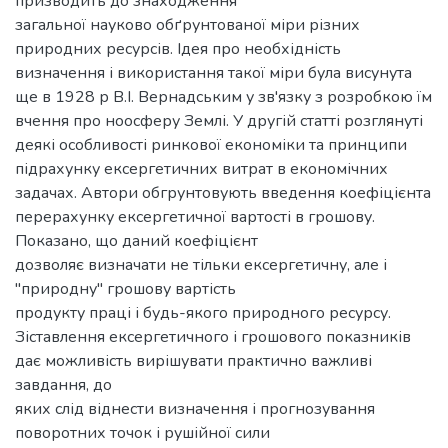
призводить до знаходження
загальної науково обґрунтованої міри різних
природних ресурсів. Ідея про необхідність
визначення і використання такої міри була висунута
ще в 1928 р В.І. Вернадським у зв'язку з розробкою їм
вчення про ноосферу Землі. У другій статті розглянуті
деякі особливості ринкової економіки та принципи
підрахунку ексергетичних витрат в економічних
задачах. Автори обгрунтовують введення коефіцієнта
перерахунку ексергетичної вартості в грошову.
Показано, що даний коефіцієнт
дозволяє визначати не тільки ексергетичну, але і
"природну" грошову вартість
продукту праці і будь-якого природного ресурсу.
Зіставлення ексергетичного і грошового показників
дає можливість вирішувати практично важливі
завдання, до
яких слід віднести визначення і прогнозування
поворотних точок і рушійної сили