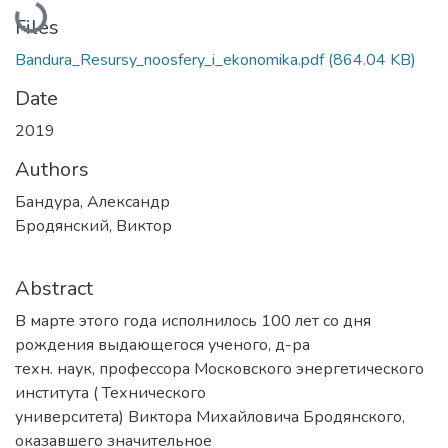
Loading...
Files
Bandura_Resursy_noosfery_i_ekonomika.pdf
(864.04 KB)
Date
2019
Authors
Бандура, Александр
Бродянский, Виктор
Abstract
В марте этого года исполнилось 100 лет со дня
рождения выдающегося ученого, д-ра
техн. наук, профессора Московского энергетического
института ( Технического
университета) Виктора Михайловича Бродянского,
оказавшего значительное