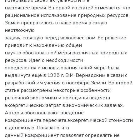
потерявших своей актуальности и в
настоящее время. В первой из статей отмечается, что
рациональное использование природных ресурсов
Земли превратилось в наше время в самую
неотложную
задачу, стоящую перед человечеством. Её решение
приводит к нахождению общей
научно обоснованной меры различных природных
ресурсов. Идея о необходимости
определения и использования такой меры была
выдвинута ещё в 1928 г. В.И. Вернадским в связи с
разработкой им учения о ноосфере Земли. Во второй
статье рассмотрены некоторые особенности
рыночной экономики и принципы подсчета
эксергетических затрат в экономических задачах.
Авторы обосновывают введение
коэффициента пересчета эксергетической стоимости
в денежную. Показано, что
данный коэффициент позволяет определять не