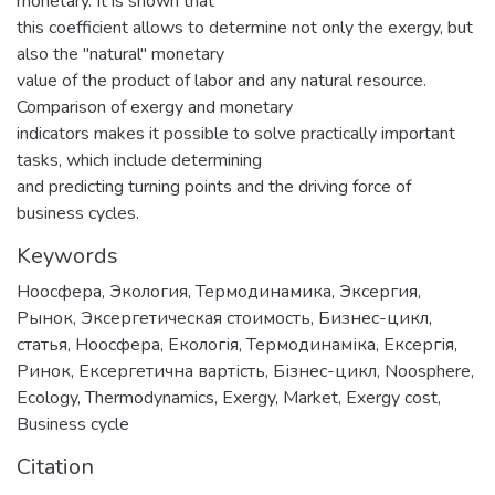
monetary. It is shown that
this coefficient allows to determine not only the exergy, but
also the "natural" monetary
value of the product of labor and any natural resource.
Comparison of exergy and monetary
indicators makes it possible to solve practically important
tasks, which include determining
and predicting turning points and the driving force of
business cycles.
Keywords
Ноосфера
,
Экология
,
Термодинамика
,
Эксергия
,
Рынок
,
Эксергетическая стоимость
,
Бизнес-цикл
,
статья
,
Ноосфера
,
Екологія
,
Термодинаміка
,
Ексергія
,
Ринок
,
Ексергетична вартість
,
Бізнес-цикл
,
Noosphere
,
Ecology
,
Thermodynamics
,
Exergy
,
Market
,
Exergy cost
,
Business cycle
Citation