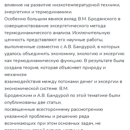
влияние на развитие низкотемпературной техники,
энергетики и термодинамики.
Особенно большим явился вклад В.М. Бродянского в
совершенствование эксергетического метода
термодинамического анализа. Исключительную
ценность представляют его научные работы,
выполненные совместно с А.В. Бандурой, в которых
удалось объединить экономику, экологию и эксергию
как термодинамическую функцию. В результате была
создана теория, которая объясняет природу и
механизм
взаимодействия между потоками денег и эксергии в
экономической системе. В.М.
Бродянским и А.В. Бандурой по этой тематике были
опубликованы две статьи,
посвященные всестороннему рассмотрению
указанной проблемы и решению ряда
возникающих при этом основных задач, не