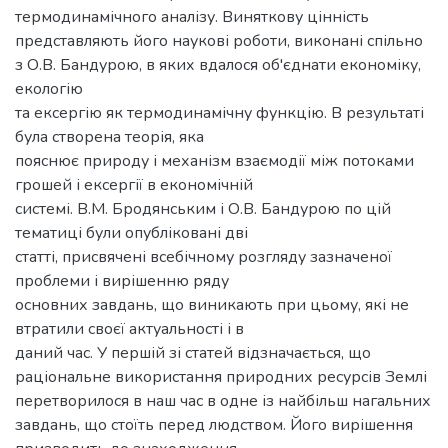
термодинамічного аналізу. Виняткову цінність
представляють його наукові роботи, виконані спільно
з О.В. Бандурою, в яких вдалося об'єднати економіку,
екологію
та ексергію як термодинамічну функцію. В результаті
була створена теорія, яка
пояснює природу і механізм взаємодії між потоками
грошей і ексергії в економічній
системі. В.М. Бродянським і О.В. Бандурою по цій
тематиці були опубліковані дві
статті, присвячені всебічному розгляду зазначеної
проблеми і вирішенню ряду
основних завдань, що виникають при цьому, які не
втратили своєї актуальності і в
даний час. У першій зі статей відзначається, що
раціональне використання природних ресурсів Землі
перетворилося в наш час в одне із найбільш нагальних
завдань, що стоїть перед людством. Його вирішення