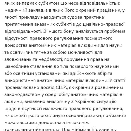
яких випадках суб’єктом що несе відповідальність є
медичний заклад, а в яких його окремий працівник, у
якості прикладу наводиться судова практика
притягнення вказаних суб’єктів до цивільно-правової
відповідальності. З іншого боку, аналізується проблема
відсутності правового регулювання посмертного
донорства анатомічних матеріалів людини для науки
та освіти, яка тягне за собою можливості для
зловживань та недбалості, порушення права на
шанобливе ставлення до тіла померлого науковими
або освітніми установами, які здійснюють збір та
використання анатомічних матеріалів людини. У статті
проаналізовано досвід США, як країни з розвиненим
законодавством у сфері обігу анатомічних матеріалів
людини, виявлено аналогічну з Україною ситуацію
щодо відсутності належного правового регулювання,
на основі цього розглянуто основні ризики, пов’язані з
можливостями донорства з іншою ніж
трансплантаційна метою. Для мінімізації ризиків у