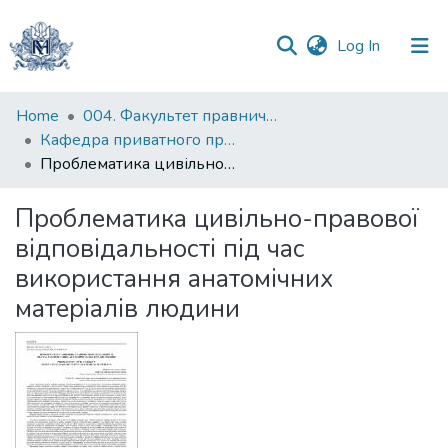
(current)
Log In
Communities
Home
004. Факультет правничих наук
&
Кафедра приватного права
Collections
Проблематика цивільно-правової відповідальності під час використання анатомічних матеріалів людини
All of DSpace
Проблематика цивільно-правової
відповідальності під час
Statistics
використання анатомічних
матеріалів людини