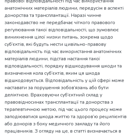
правової відповідальності під час використання
анатомічних матеріалів людини, передусім в аспекті
донорства та трансплантації. Наразі чинне
законодавство не передбачає чіткого правового
регулювання такої відповідальності, що зумовлює
виникнення цілої низки питань, зокрема щодо
суб’єктів, які будуть нести цивільно-правову
відповідальність під час використання анатомічних
матеріалів людини, підстав настання такої
відповідальності, порядку відшкодування шкоди та
визначення кола суб’єктів, яким ця шкода
відшкодовується. Відповідальність у цій сфері може
наставати за порушення зобов’язань або бути
деліктною. Враховуючи суб’єктний склад у
правовідносинах трансплантації та донорства з
терапевтичною метою, під час цього процесу може
заподіюватися шкода життю та здоров’ю реципієнтів
або донорів з боку медичного закладу та його
працівників. З огляду на це, в статті визначається в