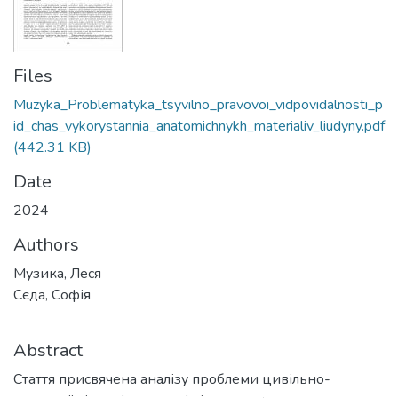
Files
Muzyka_Problematyka_tsyvilno_pravovoi_vidpovidalnosti_p
id_chas_vykorystannia_anatomichnykh_materialiv_liudyny.pdf
(442.31 KB)
Date
2024
Authors
Музика, Леся
Сєда, Софія
Abstract
Стаття присвячена аналізу проблеми цивільно-