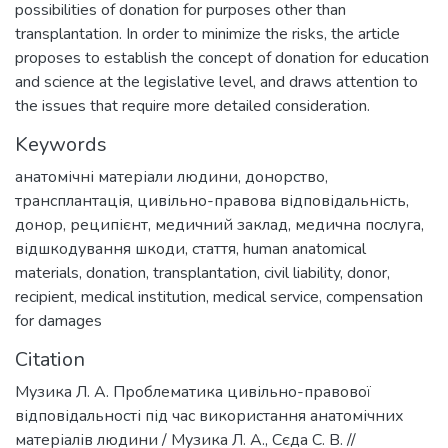
possibilities of donation for purposes other than
transplantation. In order to minimize the risks, the article
proposes to establish the concept of donation for education
and science at the legislative level, and draws attention to
the issues that require more detailed consideration.
Keywords
анатомічні матеріали людини
,
донорство
,
трансплантація
,
цивільно-правова відповідальність
,
донор
,
реципієнт
,
медичний заклад
,
медична послуга
,
відшкодування шкоди
,
стаття
,
human anatomical
materials
,
donation
,
transplantation
,
civil liability
,
donor
,
recipient
,
medical institution
,
medical service
,
compensation
for damages
Citation
Музика Л. А. Проблематика цивільно-правової
відповідальності під час використання анатомічних
матеріалів людини / Музика Л. А., Сєда С. В. //