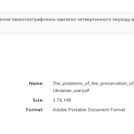
ння палеогеографічних пам’яток четвертинного періоду в 
Name:
The_problems_of_the_preservation_of
Ukrainian_war.pdf
Size:
1.76 MB
Format:
Adobe Portable Document Format