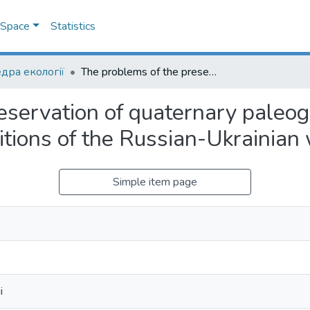
DSpace
Statistics
дра екології
The problems of the preservation of quaternary paleogeographycal monuments in the conditions of the Russian-Ukrainian war
eservation of quaternary paleo
tions of the Russian-Ukrainian
Simple item page
i