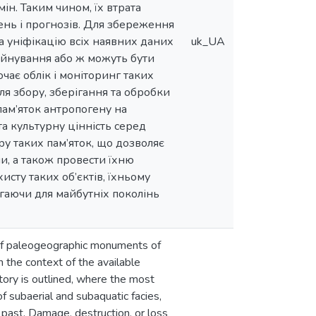
н. Таким чином, їх втрата
ень і прогнозів. Для збереження
а уніфікацію всіх наявних даних
uk_UA
уйнування або ж можуть бути
чає облік і моніторинг таких
ля збору, зберігання та обробки
пам’яток антропогену на
та культурну цінність серед
у таких пам’яток, що дозволяє
ни, а також провести їхню
сту таких об’єктів, їхньому
гаючи для майбутніх поколінь
n of paleogeographic monuments of
n the context of the available
ritory is outlined, where the most
subaerial and subaquatic facies,
e past. Damage, destruction, or loss