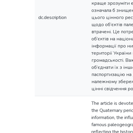
краще зрозуміти е
означала б знищен
dc.description
цього цінного рес
щодо об’єктів пал
втрачені. Це потр
об’єктів на націо
інформації про ни
території України
громадськості. Ва
об’єднати їх з ін
паспортизацію на 
належному збереже
цінні свідчення р
The article is devo
the Quaternary perio
information, the infl
famous paleogeograp
reflecting the histo