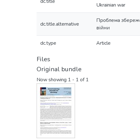
dc.title
Ukrainian war
Проблема збереже
dc.title.alternative
війни
dc.type
Article
Files
Original bundle
Now showing
1 - 1 of 1