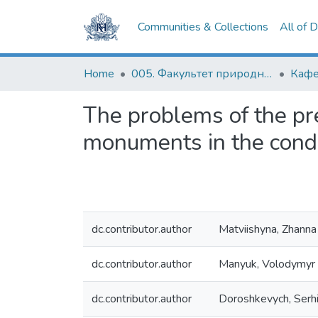
Communities & Collections
All of 
Home
005. Факультет природничих наук
Кафе
The problems of the pr
monuments in the condi
dc.contributor.author
Matviishyna, Zhanna
dc.contributor.author
Manyuk, Volodymyr
dc.contributor.author
Doroshkevych, Serhi