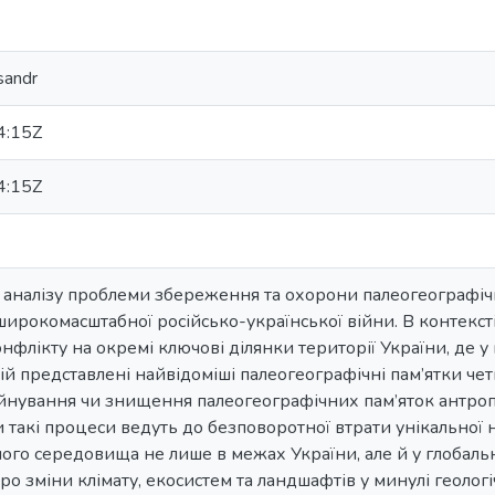
sandr
4:15Z
4:15Z
а аналізу проблеми збереження та охорони палеогеографіч
широкомасштабної російсько-української війни. В контекст
нфлікту на окремі ключові ділянки території України, де у
й представлені найвідоміші палеогеографічні пам’ятки чет
нування чи знищення палеогеографічних пам’яток антропо
и такі процеси ведуть до безповоротної втрати унікальної 
го середовища не лише в межах України, але й у глобальн
про зміни клімату, екосистем та ландшафтів у минулі геолог