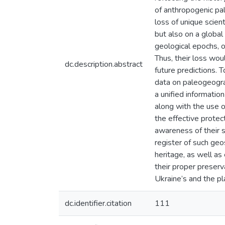
of anthropogenic pal
loss of unique scien
but also on a global
geological epochs, o
Thus, their loss wou
dc.description.abstract
future predictions. T
data on paleogeograp
a unified informatio
along with the use o
the effective protec
awareness of their sc
register of such geo
heritage, as well as
their proper preserv
Ukraine’s and the pl
dc.identifier.citation
111