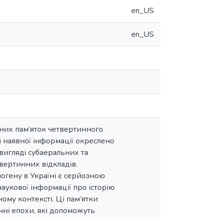
en_US
en_US
них пам’яток четвертинного
і наявної інформації окреслено
 вигляді субаеральних та
вертинних відкладів.
гену в Україні є серйозною
наукової інформації про історію
ому контексті. Ці пам’ятки
ічні епохи, які допоможуть