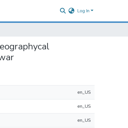
Log In
geographycal
 war
en_US
en_US
en_US