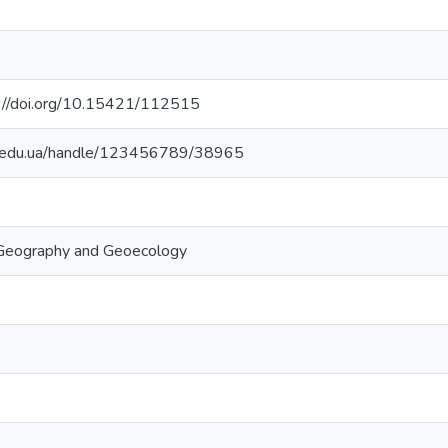
ps://doi.org/10.15421/112515
ma.edu.ua/handle/123456789/38965
, Geography and Geoecology