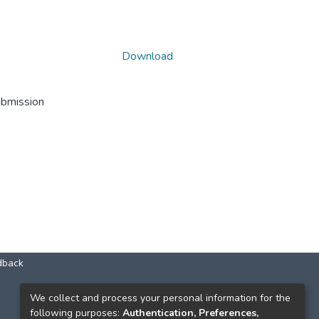
Download
ubmission
dback
КОНТАКТИ
We collect and process your personal information for the
following purposes:
Authentication, Preferences,