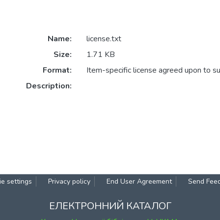
Name:
license.txt
Size:
1.71 KB
Format:
Item-specific license agreed upon to s
Description:
e settings
Privacy policy
End User Agreement
Send Fee
ЕЛЕКТРОННИЙ КАТАЛОГ