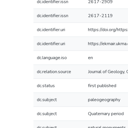
dc.identifier.issn
2617-2909
dc.identifier.issn
2617-2119
dc.identifier.uri
https://doi.org/htt
dc.identifier.uri
https://ekmair.uk
dc.language.iso
en
dc.relation.source
Journal of Geology
dc.status
first published
dc.subject
paleogeography
dc.subject
Quaternary period
dc.subject
natural monuments