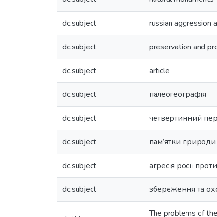
dc.subject
russian aggression 
dc.subject
preservation and pro
dc.subject
article
dc.subject
палеогеографія
dc.subject
четвертинний пер
dc.subject
пам’ятки природи
dc.subject
агресія росії прот
dc.subject
збереження та ох
The problems of the