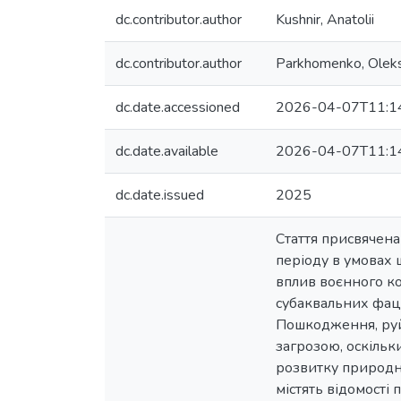
dc.contributor.author
Kushnir, Anatolii
dc.contributor.author
Parkhomenko, Olek
dc.date.accessioned
2026-04-07T11:1
dc.date.available
2026-04-07T11:1
dc.date.issued
2025
Стаття присвячен
періоду в умовах 
вплив воєнного ко
субаквальних фаці
Пошкодження, руй
загрозою, оскільк
розвитку природно
містять відомості 