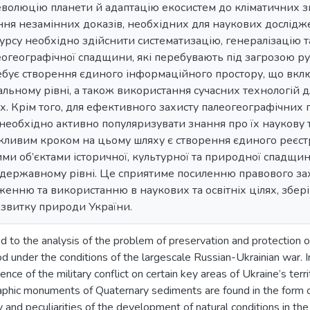
волюцію планети й адаптацію екосистем до кліматичних змі
ня незамінних доказів, необхідних для наукових дослідж
урсу необхідно здійснити систематизацію, генералізацію т
еогеографічної спадщини, які перебувають під загрозою р
ебує створення єдиного інформаційного простору, що вклю
нальному рівні, а також використання сучасних технологій д
х. Крім того, для ефективного захисту палеогеографічних 
 необхідно активно популяризувати знання про їх наукову 
жливим кроком на цьому шляху є створення єдиного реєстр
шими об’єктами історичної, культурної та природної спадщи
державному рівні. Це сприятиме посиленню правового захи
нню та використанню в наукових та освітніх цілях, збері
озвитку природи України.
ted to the analysis of the problem of preservation and protectio
d under the conditions of the largescale Russian-Ukrainian war. I
uence of the military conflict on certain key areas of Ukraine’s ter
hic monuments of Quaternary sediments are found in the form of 
ry and peculiarities of the development of natural conditions in th