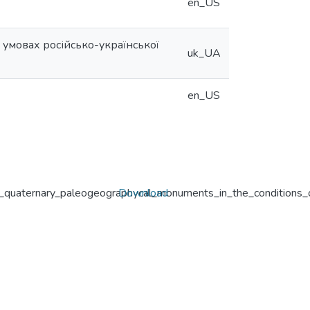
en_US
умовах російсько-української
uk_UA
en_US
_quaternary_paleogeographycal_monuments_in_the_conditions_
Download