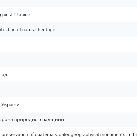
against Ukraine
tection of natural heritage
іод
и України
орона природної спадщини
 preservation of quaternary paleogeographycal monuments in the