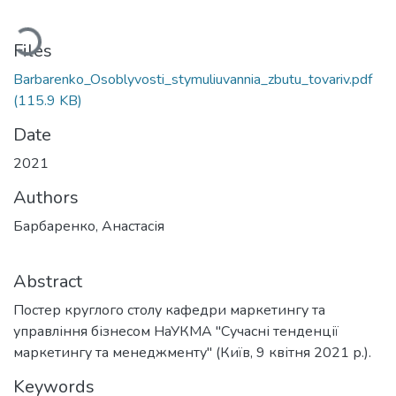
oading...
Files
Barbarenko_Osoblyvosti_stymuliuvannia_zbutu_tovariv.pdf
(115.9 KB)
Date
2021
Authors
Барбаренко, Анастасія
Abstract
Постер круглого столу кафедри маркетингу та
управління бізнесом НаУКМА "Сучасні тенденції
маркетингу та менеджменту" (Київ, 9 квітня 2021 р.).
Keywords