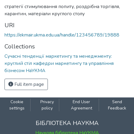
стратегії стимулювання попиту
,
роздрібна торгівля
,
карантин
,
матеріали круглого столу
URI
https://ekmair.ukma.edu.ua/handle/123456789/19888
Collections
Сучасні тенденції маркетингу та менеджменту:
круглий стіл кафедри маркетингу та управління
бізнесом НаУКМА
Full item page
Cookie
Privacy
End User
Send
settings
policy
Agreement
Feedback
БІБЛІОТЕКА НАУКМА
Наукова бібліотека НаУКМА