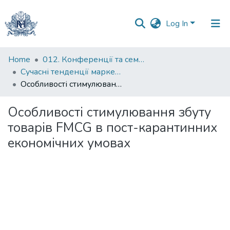
Log In
Communities
Home
012. Конференції та семінари НаУКМА
&
Сучасні тенденції маркетингу та менеджменту: круглий стіл кафедри маркетингу та управління бізнесом НаУКМА
Collections
Особливості стимулювання збуту товарів FMCG в пост-карантинних економічних умовах
All of DSpace
Особливості стимулювання збуту
товарів FMCG в пост-карантинних
Statistics
економічних умовах