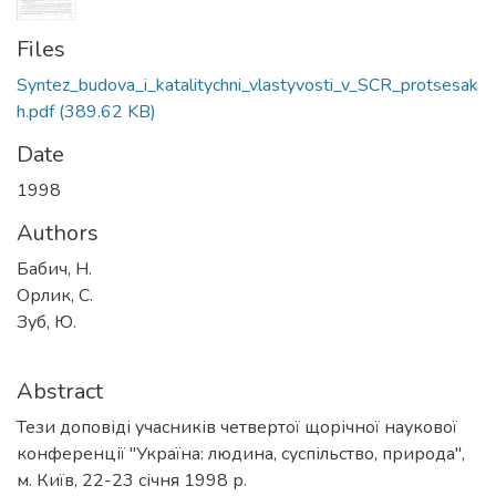
Files
Syntez_budova_i_katalitychni_vlastyvosti_v_SCR_protsesak
h.pdf
(389.62 KB)
Date
1998
Authors
Бабич, Н.
Орлик, С.
Зуб, Ю.
Abstract
Тези доповіді учасників четвертої щорічної наукової
конференції "Україна: людина, суспільство, природа",
м. Київ, 22-23 січня 1998 р.