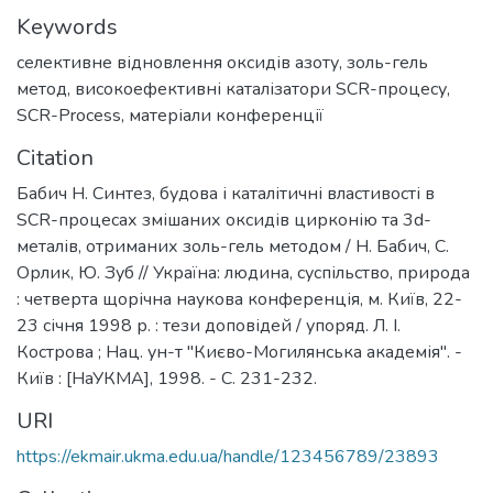
Keywords
селективне відновлення оксидів азоту
,
золь-гель
метод
,
високоефективні каталізатори SСR-процесу
,
SCR-Process
,
матеріали конференції
Citation
Бабич Н. Синтез, будова і каталітичні властивості в
SCR-процесах змішаних оксидів цирконію та 3d-
металів, отриманих золь-гель методом / Н. Бабич, С.
Орлик, Ю. Зуб // Україна: людина, суспільство, природа
: четверта щорічна наукова конференція, м. Київ, 22-
23 січня 1998 р. : тези доповідей / упоряд. Л. І.
Кострова ; Нац. ун-т "Києво-Могилянська академія". -
Київ : [НаУКМА], 1998. - С. 231-232.
URI
https://ekmair.ukma.edu.ua/handle/123456789/23893