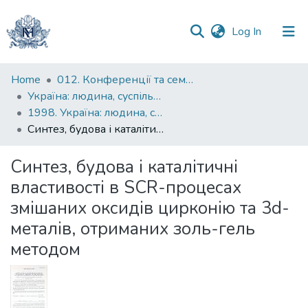
(current)
Log In
Communities
Home
012. Конференції та семінари НаУКМА
&
Україна: людина, суспільство, природа : щорічна наукова конференція
Collections
1998. Україна: людина, суспільство, природа : четверта щорічна наукова конференція : тези доповідей
Синтез, будова і каталітичні властивості в SCR-процесах змішаних оксидів цирконію та 3d-металів, отриманих золь-гель методом
All of DSpace
Синтез, будова і каталітичні
Statistics
властивості в SCR-процесах
змішаних оксидів цирконію та 3d-
металів, отриманих золь-гель
методом