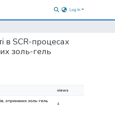
Log In
ості в SCR-процесах
них золь-гель
views
ів, отриманих золь-гель
4