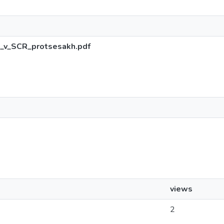
ti_v_SCR_protsesakh.pdf
views
2