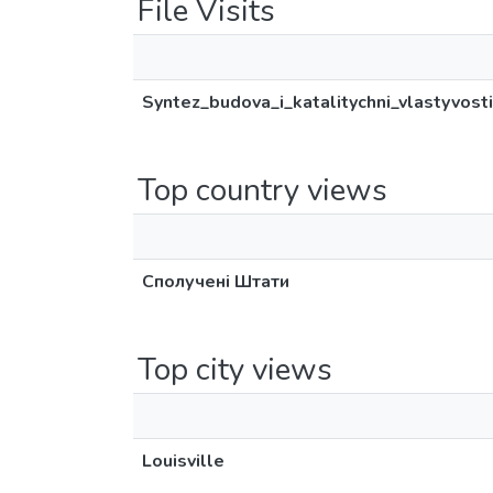
File Visits
Syntez_budova_i_katalitychni_vlastyvos
Top country views
Сполучені Штати
Top city views
Louisville