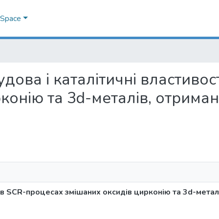
DSpace
 будова і каталітичні властив
конію та 3d-металів, отрима
ті в SCR-процесах змішаних оксидів цирконію та 3d-метал