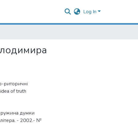
Log In
олодимира
о-риторичні
idea of ​​truth
 пружина думки
літера. - 2002.- №