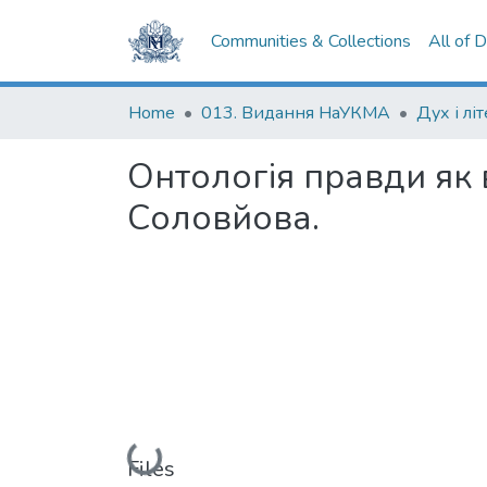
Communities & Collections
All of 
Home
013. Видання НаУКМА
Дух і лі
Онтологія правди як
Соловйова.
Loading...
Files