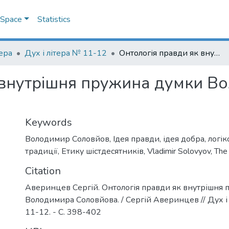
DSpace
Statistics
тера
Дух і літера № 11-12
Онтологія правди як внутрішня пружина думки Володимира Соловйова.
 внутрішня пружина думки В
Keywords
Володимир Соловйов
,
Ідея правди
,
ідея добра
,
логік
традиції
,
Етику шістдесятників
,
Vladimir Solovyov
,
The 
Citation
Аверинцев Сергій. Онтологія правди як внутрішня
Володимира Соловйова. / Сергій Аверинцев // Дух і 
11-12. - С. 398-402