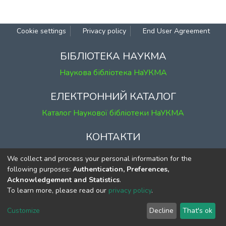
Cookie settings
Privacy policy
End User Agreement
БІБЛІОТЕКА НАУКМА
Наукова бібліотека НаУКМА
ЕЛЕКТРОННИЙ КАТАЛОГ
Каталог Наукової бібліотеки НаУКМА
КОНТАКТИ
м. Київ, вул. Григорія Сковороди, 2
We collect and process your personal information for the
к. 1, к. 120
following purposes:
Authentication, Preferences,
Acknowledgement and Statistics
.
тел.
(044) 463-69-31
To learn more, please read our
privacy policy
.
ekmair@ukma.edu.ua
Customize
Decline
That's ok