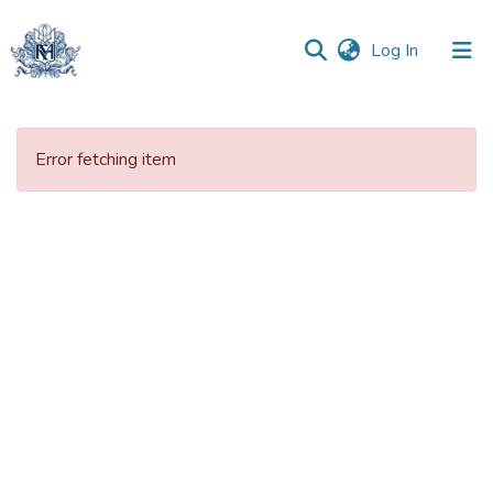
(current)
Log In
Communities
&
Error fetching item
Collections
All of DSpace