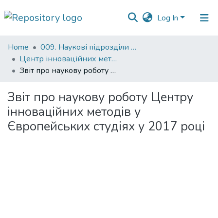
Log In
Communities
Home
009. Наукові підрозділи НаУКМА
&
Центр інноваційних методів викладання і вивчення європейських студій
Collections
Звіт про наукову роботу Центру інноваційних методів у Європейських студіях у 2017 році
All of DSpace
Звіт про наукову роботу Центру
інноваційних методів у
Statistics
Європейських студіях у 2017 році