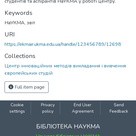
студентів та аспірантів НаУКМА у роботі центру.
Keywords
НаУКМА
,
звіт
URI
https://ekmair.ukma.edu.ua/handle/123456789/12698
Collections
Центр інноваційних методів викладання і вивчення
європейських студій
Full item page
Cookie
Privacy
End User
Send
settings
policy
Agreement
Feedback
БІБЛІОТЕКА НАУКМА