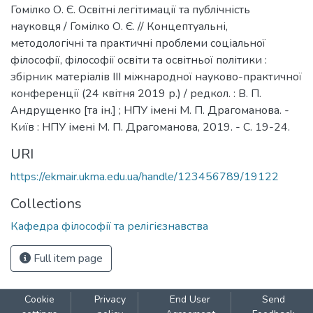
Гомілко О. Є. Освітні легітимації та публічність
науковця / Гомілко О. Є. // Концептуальні,
методологічні та практичні проблеми соціальної
філософії, філософії освіти та освітньої політики :
збірник матеріалів ІІІ міжнародної науково-практичної
конференції (24 квітня 2019 р.) / редкол. : В. П.
Андрущенко [та ін.] ; НПУ імені М. П. Драгоманова. -
Київ : НПУ імені М. П. Драгоманова, 2019. - С. 19-24.
URI
https://ekmair.ukma.edu.ua/handle/123456789/19122
Collections
Кафедра філософії та релігієзнавства
Full item page
Cookie
Privacy
End User
Send