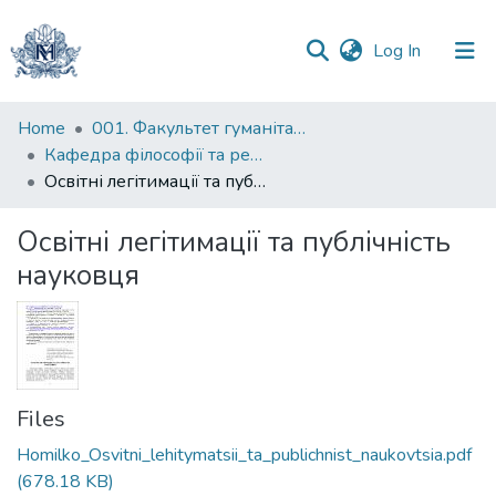
(current)
Log In
Communities
Home
001. Факультет гуманітарних наук
&
Кафедра філософії та релігієзнавства
Collections
Освітні легітимації та публічність науковця
All of DSpace
Освітні легітимації та публічність
науковця
Statistics
Files
Homilko_Osvitni_lehitymatsii_ta_publichnist_naukovtsia.pdf
(678.18 KB)