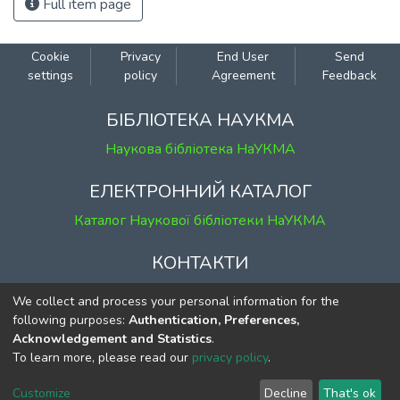
Full item page
Cookie
Privacy
End User
Send
settings
policy
Agreement
Feedback
БІБЛІОТЕКА НАУКМА
Наукова бібліотека НаУКМА
ЕЛЕКТРОННИЙ КАТАЛОГ
Каталог Наукової бібліотеки НаУКМА
КОНТАКТИ
м. Київ, вул. Григорія Сковороди, 2
We collect and process your personal information for the
к. 1, к. 120
following purposes:
Authentication, Preferences,
Acknowledgement and Statistics
.
тел.
(044) 463-69-31
To learn more, please read our
privacy policy
.
ekmair@ukma.edu.ua
Customize
Decline
That's ok