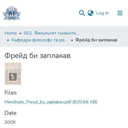
(current)
Log In
Communities
Home
001. Факультет гуманітарних наук
&
Кафедра філософії та релігієзнавства
Фрейд би заплакав
Collections
Фрейд би заплакав
All of DSpace
Statistics
Files
Menzhulin_Freyd_by_zaplakav.pdf
(830.66 KB)
Date
2009