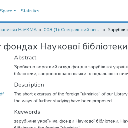
DSpace
Statistics
 записки НаУКМА
009 (1): Спеціальний випуск
 у фондах Наукової бібліоте
Abstract
Зроблено короткий огляд фондів зарубіжної україн
бібліотеки, запропоновано шляхи їх подальшого вив
Description
df
The short excursus of the foreign “ukrainica” of our Libra
the ways of further studying have been proposed.
Keywords
зарубіжна україніка
,
фонди Наукової бібліотеки
,
На