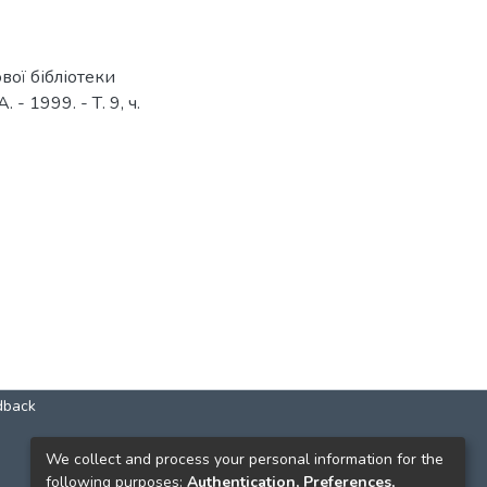
вої бібліотеки
- 1999. - Т. 9, ч.
dback
КОНТАКТИ
We collect and process your personal information for the
following purposes:
Authentication, Preferences,