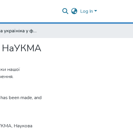
Log In
Зарубіжна україніка у фондах Наукової бібліотеки НаУКМА
ки НаУКМА
іки нашої
чення.
ry has been made, and
УКМА
,
Наукова