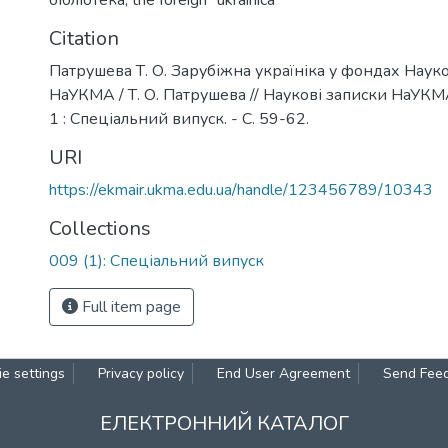
бібліотека
,
the foreign “ukrainica”
Citation
Патрушева Т. О. Зарубіжна україніка у фондах Науко
НаУКМА / Т. О. Патрушева // Наукові записки НаУКМА. 
1 : Спеціальний випуск. - С. 59-62.
URI
https://ekmair.ukma.edu.ua/handle/123456789/10343
Collections
009 (1): Спеціальний випуск
Full item page
e settings
Privacy policy
End User Agreement
Send Fee
ЕЛЕКТРОННИЙ КАТАЛОГ