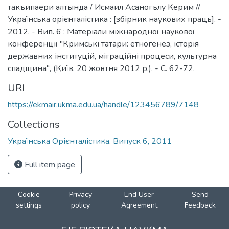
такъипаери алтында / Исмаил Асаногълу Керим //
Українська орієнталістика : [збірник наукових праць]. -
2012. - Вип. 6 : Матеріали міжнародної наукової
конференції "Кримські татари: етногенез, історія
державних інституцій, міграційні процеси, культурна
спадщина", (Київ, 20 жовтня 2012 р.). - С. 62-72.
URI
https://ekmair.ukma.edu.ua/handle/123456789/7148
Collections
Українська Орієнталістика. Випуск 6, 2011
Full item page
Cookie
Privacy
End User
Send
settings
policy
Agreement
Feedback