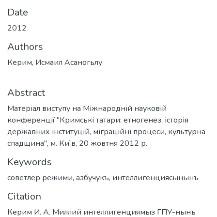
Date
2012
Authors
Керим, Исмаил Асаногьлу
Abstract
Матеріал виступу на Міжнародній науковій
конференції "Кримські татари: етногенез, історія
державних інституцій, міграційні процеси, культурна
спадщина", м. Київ, 20 жовтня 2012 р.
Keywords
советлер режими
,
азбучукъ
,
интеллигенциясынынъ
Citation
Керим И. А. Миллий интеллигенциямыз ГПУ-нынъ