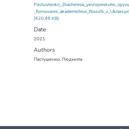
Pastushenko_Znachennia_yevropeiskoho_vpyv
_formuvanni_akademichnoi_filosofii_v_Ukraini.pd
(420.48 KB)
Date
2021
Authors
Пастушенко, Людмила