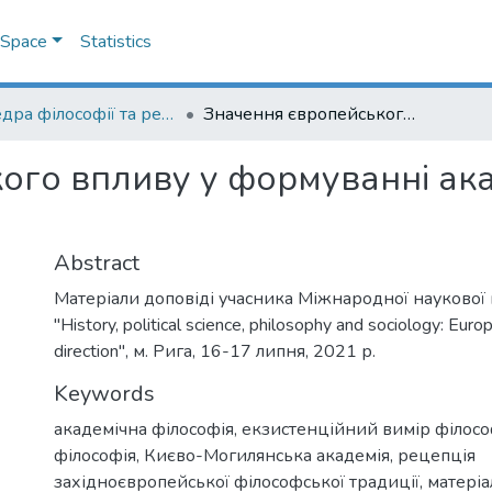
DSpace
Statistics
Кафедра філософії та релігієзнавства
Значення європейського впливу у формуванні академічної філософії в Україні
ого впливу у формуванні ака
Abstract
Матеріали доповіді учасника Міжнародної наукової
"History, political science, philosophy and sociology: Eu
direction", м. Рига, 16-17 липня, 2021 р.
Keywords
академічна філософія
,
екзистенційний вимір філос
філософія
,
Києво-Могилянська академія
,
рецепція
західноєвропейської філософської традиції
,
матеріа