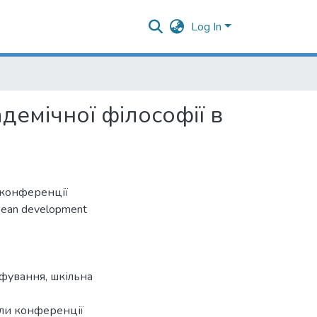
Log In
демічної філософії в
 конференції
ropean development
офування
,
шкільна
ли конференції