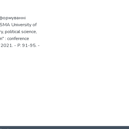
 формуванні
ISMA University of
, political science,
n" : conference
, 2021. - P. 91-95. -