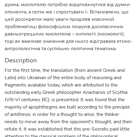
думка, мислителю потрібно відштовхнутися від думки
опонента, а потім же і спростувати її. Встановлено, що
цей досократик мало уваги приділяв класичній
проблематиці філософських пошуків доскласичних
давньогрецьких мислителів – онтології (космології),
тоді як важливе значення для нього відігравала етико-
антропологічна та суспільно-політична тематика.
Description
For the first time, the translation (from ancient Greek and
Latin) into Ukrainian of the entire body of reasoning and
fragments available today, which are attributed to the
outstanding early Greek philosopher Anacharsis of Scythia
(VIII–VI centuries BC), is presented. It was found that the
majority of apophthegms are built according to the principle
of antithesis: in order for a thought to arise, the thinker
needs to move away from the opponent's thought, and then
refute it. It was established that this pre-Socratic paid little
attention to the classical problem of the philosophical