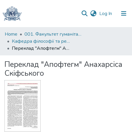
(current)
Log In
Communities
Home
001. Факультет гуманітарних наук
&
Кафедра філософії та релігієзнавства
Collections
Переклад "Апофтегм" Анахарсіса Скіфського
All of DSpace
Переклад "Апофтегм" Анахарсіса
Скіфського
Statistics