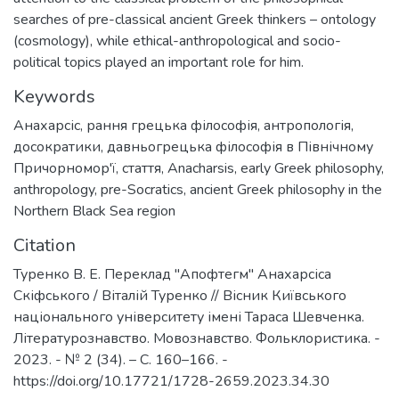
searches of pre-classical ancient Greek thinkers – ontology
(cosmology), while ethical-anthropological and socio-
political topics played an important role for him.
Keywords
Анахарсіс
,
рання грецька філософія
,
антропологія
,
досократики
,
давньогрецька філософія в Північному
Причорномор'ї
,
стаття
,
Anacharsis
,
early Greek philosophy
,
anthropology
,
pre-Socratics
,
ancient Greek philosophy in the
Northern Black Sea region
Citation
Туренко В. Е. Переклад "Апофтегм" Анахарсіса
Скіфського / Віталій Туренко // Вісник Київського
національного університету імені Тараса Шевченка.
Літературознавство. Мовознавство. Фольклористика. -
2023. - № 2 (34). – С. 160–166. -
https://doi.org/10.17721/1728-2659.2023.34.30