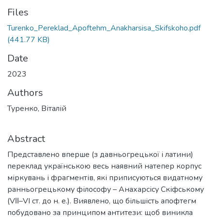
Files
Turenko_Pereklad_Apoftehm_Anakharsisa_Skifskoho.pdf
(441.77 KB)
Date
2023
Authors
Туренко, Віталій
Abstract
Представлено вперше (з давньогрецької і латини)
переклад українською весь наявний натепер корпус
міркувань і фрагментів, які приписуються видатному
ранньогрецькому філософу – Анахарсісу Скіфському
(VΙΙ–VI ст. до н. е.). Виявлено, що більшість апофтегм
побудовано за принципом антитези: щоб виникла