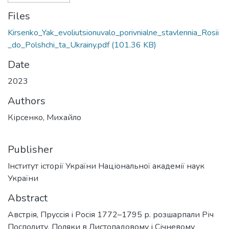
Files
Kirsenko_Yak_evoliutsionuvalo_porivnialne_stavlennia_Rosii
_do_Polshchi_ta_Ukrainy.pdf
(101.36 KB)
Date
2023
Authors
Кірсенко, Михайло
Publisher
Інститут історії України Національної академії наук
України
Abstract
Австрія, Пруссія і Росія 1772–1795 р. розшарпали Річ
Посполиту. Поляки в Листопадовому і Січневому