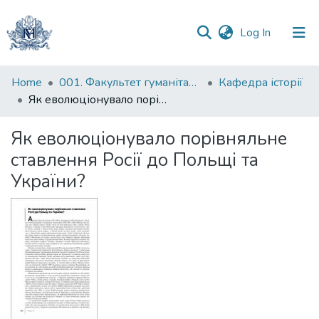
(current)
Log In
Communities
Home
001. Факультет гуманітарних наук
Кафедра історії
&
Як еволюціонувало порівняльне ставлення Росії до Польщі та України?
Collections
Як еволюціонувало порівняльне
All of DSpace
ставлення Росії до Польщі та
України?
Statistics