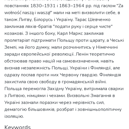
повстаннях 1830–1931 і 1863–1964 рр. під гаслом "Za
wołność naszą i waszą!" мали на меті визволити себе, в
також Литву, Білорусь і Україну. Тарас Шевченко
закликав ляхів-братів "подати руку і серце чисте"
козакові. З іншого боку, Карл Маркс закликав
пролетаріат підтримати Польщу проти царату, а Чеські
Землі, на його думку, мали розчинитись у Німеччині
заради європейської революції. Ленін теоретично
обстоював право націй на самовизначення, навіть
визнав незалежність Польщі, України і Фінляндії, але
одразу послав проти них Червону гвардію. Фінляндія
захистила свою свободу в громадянській війні.
Польща перемогла Західну Україну, витримала сварки
з Литвою, німцями і чехами. Визвольні Змагання в
Україні зазнали поразки через нерівність сил,
демагогію більшовиків, розбрат і зовнішньополітичну
ізоляцію.
Keywords