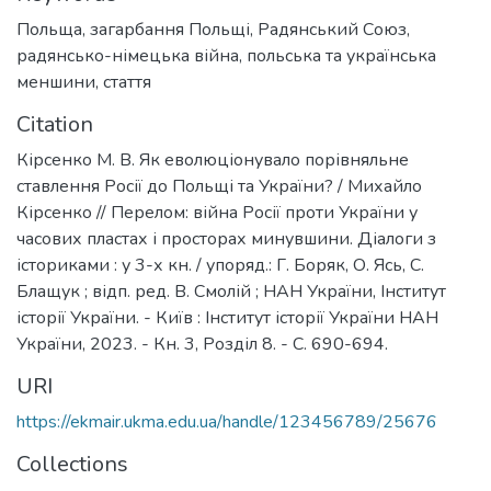
Польща
,
загарбання Польщі
,
Радянський Союз
,
радянсько-німецька війна
,
польська та українська
меншини
,
стаття
Citation
Кірсенко М. В. Як еволюціонувало порівняльне
ставлення Росії до Польщі та України? / Михайло
Кірсенко // Перелом: війна Росії проти України у
часових пластах і просторах минувшини. Діалоги з
істориками : у 3-х кн. / упоряд.: Г. Боряк, О. Ясь, С.
Блащук ; відп. ред. В. Смолій ; НАН України, Інститут
історії України. - Київ : Інститут історії України НАН
України, 2023. - Кн. 3, Розділ 8. - C. 690-694.
URI
https://ekmair.ukma.edu.ua/handle/123456789/25676
Collections