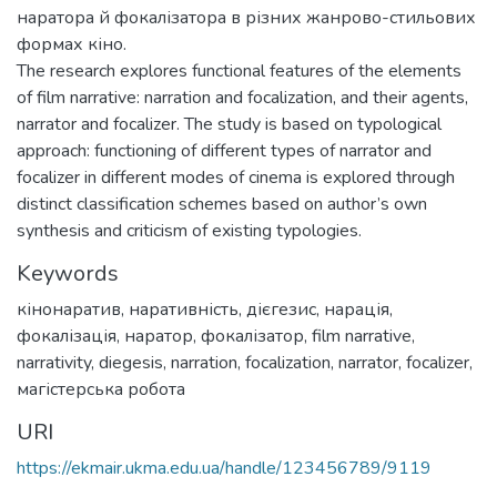
наратора й фокалізатора в різних жанрово-стильових
формах кіно.
The research explores functional features of the elements
of film narrative: narration and focalization, and their agents,
narrator and focalizer. The study is based on typological
approach: functioning of different types of narrator and
focalizer in different modes of cinema is explored through
distinct classification schemes based on author’s own
synthesis and criticism of existing typologies.
Keywords
кінонаратив
,
наративність
,
дієгезис
,
нарація
,
фокалізація
,
наратор
,
фокалізатор
,
film narrative
,
narrativity
,
diegesis
,
narration
,
focalization
,
narrator
,
focalizer
,
магістерська робота
URI
https://ekmair.ukma.edu.ua/handle/123456789/9119