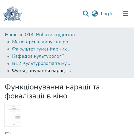
(current)
Log In
Communities
Home
014. Роботи студентів
&
Магістерські випускні роботи
Collections
Факультет гуманітарних наук
Кафедра культурології
All of DSpace
В12 Культурологія та музеєзнавство
Функціонування нарації та фокалізації в кіно
Statistics
Функціонування нарації та
фокалізації в кіно