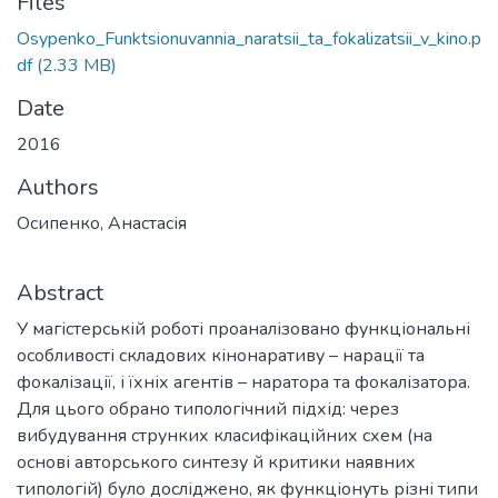
Files
Osypenko_Funktsionuvannia_naratsii_ta_fokalizatsii_v_kino.p
df
(2.33 MB)
Date
2016
Authors
Осипенко, Анастасія
Abstract
У магістерській роботі проаналізовано функціональні
особливості складових кінонаративу – нарації та
фокалізації, і їхніх агентів – наратора та фокалізатора.
Для цього обрано типологічний підхід: через
вибудування струнких класифікаційних схем (на
основі авторського синтезу й критики наявних
типологій) було досліджено, як функціонуть різні типи