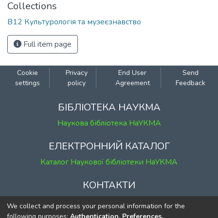
Collections
В12 Культурологія та музеєзнавство
Full item page
Cookie
Privacy
End User
Send
settings
policy
Agreement
Feedback
БІБЛІОТЕКА НАУКМА
Наукова бібліотека НаУКМА
ЕЛЕКТРОННИЙ КАТАЛОГ
Каталог Наукової бібліотеки НаУКМА
КОНТАКТИ
м. Київ, вул. Григорія Сковороди, 2
We collect and process your personal information for the
к. 1, к. 120
following purposes:
Authentication, Preferences,