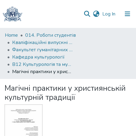
(current)
Log In
Communities
Home
014. Роботи студентів
&
Кваліфікаційні випускні роботи здобувачів вищої освіти бакалаврських програм
Collections
Факультет гуманітарних наук
Кафедра культурології
All of DSpace
B12 Культурологія та музеєзнавство
Магічні практики у християнській культурній традиції
Statistics
Магічні практики у християнській
культурній традиції