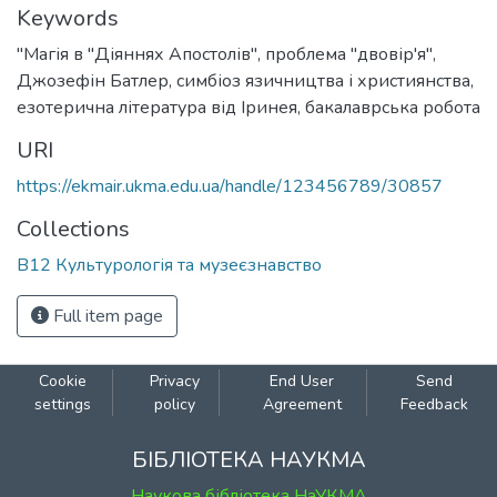
Keywords
"Магія в "Діяннях Апостолів"
,
проблема "двовір'я"
,
Джозефін Батлер
,
симбіоз язичництва і християнства
,
езотерична література від Іринея
,
бакалаврська робота
URI
https://ekmair.ukma.edu.ua/handle/123456789/30857
Collections
B12 Культурологія та музеєзнавство
Full item page
Cookie
Privacy
End User
Send
settings
policy
Agreement
Feedback
БІБЛІОТЕКА НАУКМА
Наукова бібліотека НаУКМА