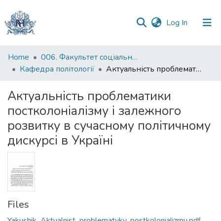
(current)
Log In
Communities
Home
006. Факультет соціальних наук і соціальних технологій
&
Кафедра політології
Актуальність проблематики постколоніалізму і залежного розвитку в сучасному політичному дискурсі в Україні
Collections
Актуальність проблематики
All of DSpace
постколоніалізму і залежного
розвитку в сучасному політичному
Statistics
дискурсі в Україні
Files
Yakushik_Aktualnist_problematyky_postkolonializmu.pdf