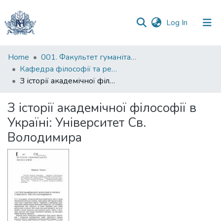
(current)
Log In
Communities
Home
001. Факультет гуманітарних наук
&
Кафедра філософії та релігієзнавства
Collections
З історії академічної філософії в Україні: Університет Св. Володимира
All of DSpace
З історії академічної філософії в
Україні: Університет Св.
Statistics
Володимира