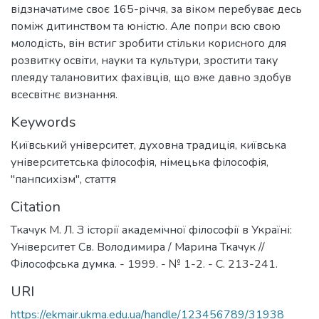
відзначатиме своє 165-річчя, за віком перебуває десь
поміж дитинством та юністю. Але попри всю свою
молодість, він встиг зробити стільки корисного для
розвитку освіти, науки та культури, зростити таку
плеяду талановитих фахівців, що вже давно здобув
Keywords
Київський університет
,
духовна традиція
,
київська
університетська філософія
,
німецька філософія
,
"панпсихізм"
,
стаття
Citation
Ткачук М. Л. З історії академічної філософії в Україні:
Університет Св. Володимира / Марина Ткачук //
Філософська думка. - 1999. - № 1-2. - С. 213-241.
URI
https://ekmair.ukma.edu.ua/handle/123456789/31938