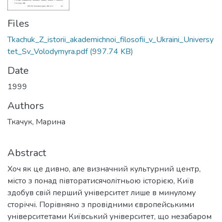
Files
Tkachuk_Z_istorii_akademichnoi_filosofii_v_Ukraini_Universy
tet_Sv_Volodymyra.pdf
(997.74 KB)
Date
1999
Authors
Ткачук, Марина
Abstract
Хоч як це дивно, але визначний культурний центр,
місто з понад півторатисячолітньою історією, Київ
здобув свій перший університет лише в минулому
сторіччі. Порівняно з провідними європейськими
університетами Київський університет, що незабаром