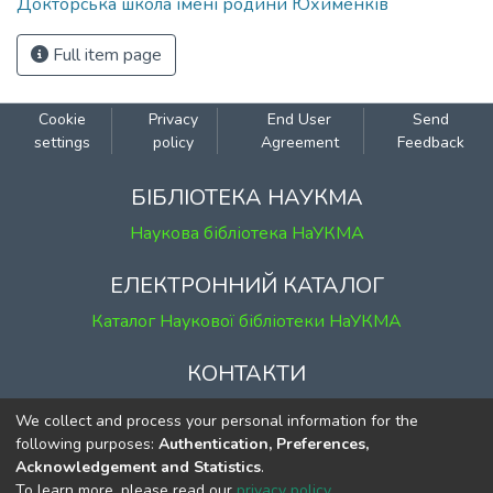
Докторська школа імені родини Юхименків
Full item page
Cookie
Privacy
End User
Send
settings
policy
Agreement
Feedback
БІБЛІОТЕКА НАУКМА
Наукова бібліотека НаУКМА
ЕЛЕКТРОННИЙ КАТАЛОГ
Каталог Наукової бібліотеки НаУКМА
КОНТАКТИ
м. Київ, вул. Григорія Сковороди, 2
We collect and process your personal information for the
к. 1, к. 120
following purposes:
Authentication, Preferences,
Acknowledgement and Statistics
.
тел.
(044) 463-69-31
To learn more, please read our
privacy policy
.