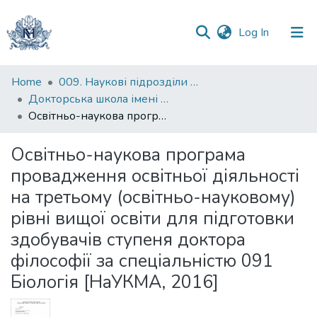
(current)
Log In
Communities
Home
009. Наукові підрозділи НаУКМА
&
Докторська школа імені родини Юхименків
Collections
Освітньо-наукова програма провадження освітньої діяльності на третьому (освітньо-науковому) рівні вищої освіти для підготовки здобувачів ступеня доктора філософії за спеціальністю 091 Біологія [НаУКМА, 2016]
All of DSpace
Освітньо-наукова програма
провадження освітньої діяльності
Statistics
на третьому (освітньо-науковому)
рівні вищої освіти для підготовки
здобувачів ступеня доктора
філософії за спеціальністю 091
Біологія [НаУКМА, 2016]