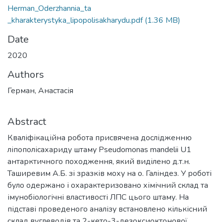
Herman_Oderzhannia_ta
_kharakterystyka_lipopolisakharydu.pdf
(1.36 MB)
Date
2020
Authors
Герман, Анастасія
Abstract
Кваліфікаційна робота присвячена дослідженню
ліпополісахариду штаму Pseudomonas mandelii U1
антарктичного походження, який виділено д.т.н.
Таширевим А.Б. зі зразків моху на о. Галіндез. У роботі
було одержано і охарактеризовано хімічний склад та
імунобіологічні властивості ЛПС цього штаму. На
підставі проведеного аналізу встановлено кількісний
склад вуглеводів та 2-кето-3-дезоксиоктонової