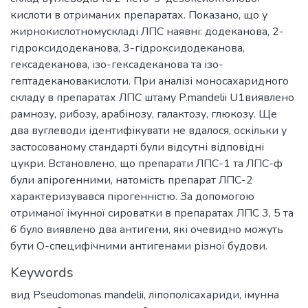
кислоти в отриманих препаратах. Показано, що у
жирнокислотномускладі ЛПС наявні: додеканова, 2-
гідроксидодеканова, 3-гідроксидодеканова,
гексадеканова, ізо-гексадеканова та ізо-
гептадекановакислоти. При аналізі моносахаридного
складу в препаратах ЛПС штаму P.mandelii U1виявлено
рамнозу, рибозу, арабінозу, галактозу, глюкозу. Ще
два вуглеводи ідентифікувати не вдалося, оскільки у
застосованому стандарті були відсутні відповідні
цукри. Встановлено, що препарати ЛПС-1 та ЛПС-ф
були апірогенними, натомість препарат ЛПС-2
характеризувався пірогенністю. За допомогою
отриманої імунної сироватки в препаратах ЛПС 3, 5 та
6 було виявлено два антигени, які очевидно можуть
бути О-специфічними антигенами різної будови.
Keywords
вид Pseudomonas mandelii
,
ліпополісахариди
,
імунна