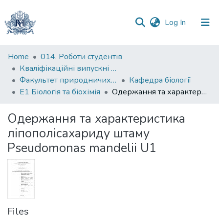
(current)
Log In
Communities
Home
014. Роботи студентів
&
Кваліфікаційні випускні роботи здобувачів вищої освіти бакалаврських програм
Collections
Факультет природничих наук
Кафедра біології
Е1 Біологія та біохімія
Одержання та характеристика ліпополісахариду штаму Pseudomonas mandelii U1
All of DSpace
Одержання та характеристика
Statistics
ліпополісахариду штаму
Pseudomonas mandelii U1
Files