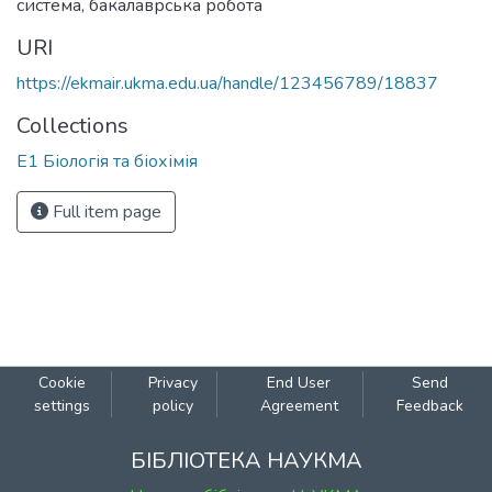
система
,
бакалаврська робота
URI
https://ekmair.ukma.edu.ua/handle/123456789/18837
Collections
Е1 Біологія та біохімія
Full item page
Cookie
Privacy
End User
Send
settings
policy
Agreement
Feedback
БІБЛІОТЕКА НАУКМА