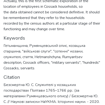
Actually, this is the first schematic exploration of the
location of employees in Cossack households, so
the data obtained cannot be considered definitive. It should
be remembered that they refer to the households
recorded by the census authors at a particular stage of their
functioning and may change over time.
Keywords
Гетьманщина
,
Румянцевський опис
,
козацька
старшина
,
"військові слуги"
,
"сотенні" козаки
,
служителі
,
стаття
,
Hetmanshchyna
,
Rumyantsev
description
,
Cossack officers
,
"military servants"
,
"hundreds"
Cossacks
,
servants
Citation
Безсмертна Ю. С. Служителі у козацьких
господарствах Полтави 1765–1766 рр.: (за
матеріалами Румянцевського опису) / Безсмертна Ю.
С. // Наукові записки НаУКМА. Історичні науки. - 2020.