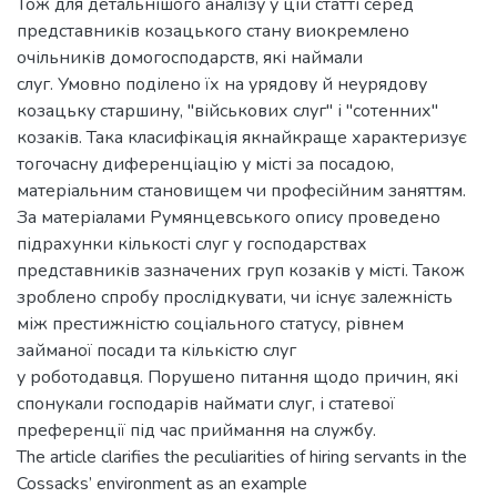
Тож для детальнішого аналізу у цій статті серед
представників козацького стану виокремлено
очільників домогосподарств, які наймали
слуг. Умовно поділено їх на урядову й неурядову
козацьку старшину, "військових слуг" і "сотенних"
козаків. Така класифікація якнайкраще характеризує
тогочасну диференціацію у місті за посадою,
матеріальним становищем чи професійним заняттям.
За матеріалами Румянцевського опису проведено
підрахунки кількості слуг у господарствах
представників зазначених груп козаків у місті. Також
зроблено спробу прослідкувати, чи існує залежність
між престижністю соціального статусу, рівнем
займаної посади та кількістю слуг
у роботодавця. Порушено питання щодо причин, які
спонукали господарів наймати слуг, і статевої
преференції під час приймання на службу.
The article clarifies the peculiarities of hiring servants in the
Cossacks’ environment as an example