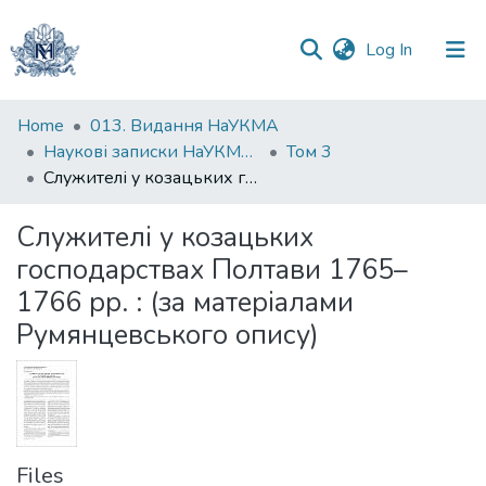
(current)
Log In
Communities
Home
013. Видання НаУКМА
&
Наукові записки НаУКМА. Історичні науки
Том 3
Collections
Cлужителі у козацьких господарствах Полтави 1765–1766 рр. : (за матеріалами Румянцевського опису)
All of DSpace
Cлужителі у козацьких
господарствах Полтави 1765–
Statistics
1766 рр. : (за матеріалами
Румянцевського опису)
Files