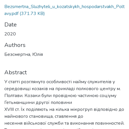
Bezsmertna_Sluzhyteli_u_kozatskykh_hospodarstvakh_Polt
avy.pdf
(371.73 KB)
Date
2020
Authors
Безсмертна, Юлія
Abstract
У статті розглянуто особливості найму служителів у
середовищі козаків на прикладі полкового центру м.
Полтави. Козаки були провідною частиною соціуму
Гетьманщини другої половини
XVIII ст. Їх поділяють на кілька мікрогруп відповідно до
майнового становища, ставлення до
несення військової служби та виконання повинностей.