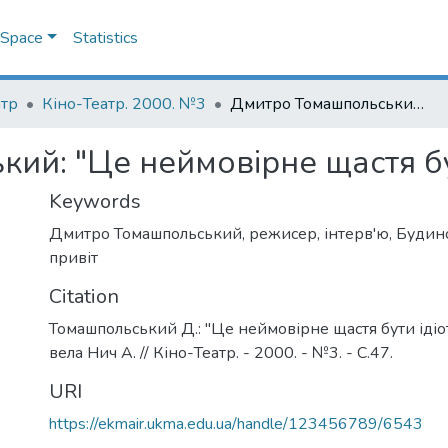
DSpace
Statistics
атр
Кіно-Театр. 2000. №3
Дмитро Томашпольський: "Це неймовірне щастя бути ідіотом..."
й: "Це неймовірне щастя бути
Keywords
Дмитро Томашпольський
,
режисер
,
інтерв'ю
,
Будино
привіт
Citation
Томашпольський Д.: "Це неймовірне щастя бути ідіото
вела Нич А. // Кіно-Театр. - 2000. - №3. - С.47.
URI
https://ekmair.ukma.edu.ua/handle/123456789/6543