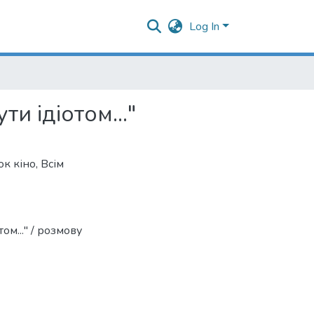
Log In
 ідіотом..."
к кіно
,
Всім
м..." / розмову