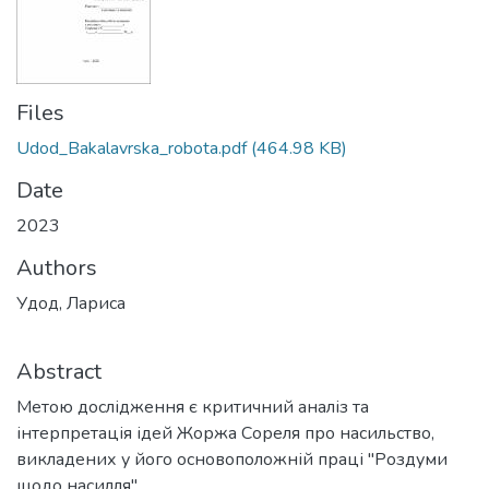
Files
Udod_Bakalavrska_robota.pdf
(464.98 KB)
Date
2023
Authors
Удод, Лариса
Abstract
Метою дослідження є критичний аналіз та
інтерпретація ідей Жоржа Сореля про насильство,
викладених у його основоположній праці "Роздуми
щодо насилля".