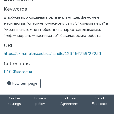
Keywords
дискусія про соціалізм
,
оригінальні ідеї
,
феномен
насильства
,
"спасіння сучасному світу"
,
"кризова ера" в
Україні
,
системне гноблення
,
анархо-синдикалізм
,
"міф ‒ мораль ‒ насильство"
,
бакалаврська робота
URI
https://ekmair.ukma.edu.ua/handle/123456789/27231
Collections
В10 Філософія
Full item page
Cookie
Privacy
End User
Send
settings
policy
Agreement
Feedback