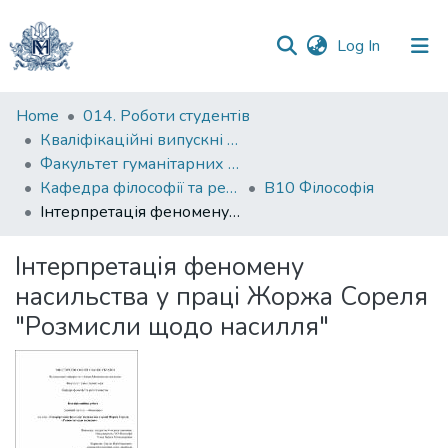
(current)
Log In
Communities
Home
014. Роботи студентів
&
Кваліфікаційні випускні роботи здобувачів вищої освіти бакалаврських програм
Collections
Факультет гуманітарних наук
Кафедра філософії та релігієзнавства
В10 Філософія
All of DSpace
Інтерпретація феномену насильства у праці Жоржа Сореля "Розмисли щодо насилля"
Statistics
Інтерпретація феномену
насильства у праці Жоржа Сореля
"Розмисли щодо насилля"