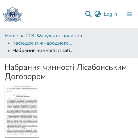
(current)
Log In
Communities
Home
004. Факультет правничих наук
&
Кафедра міжнародного та європейського права
Collections
Набрання чинності Лісабонським Договором
All of DSpace
Набрання чинності Лісабонським
Договором
Statistics