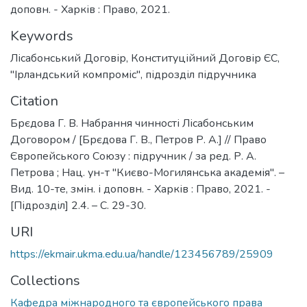
доповн. - Харків : Право, 2021.
Keywords
Лісабонський Договір
,
Конституційний Договір ЄС
,
"Ірландський компроміс"
,
підрозділ підручника
Citation
Брєдова Г. В. Набрання чинності Лісабонським
Договором / [Брєдова Г. В., Петров Р. А.] // Право
Європейського Союзу : підручник / за ред. Р. А.
Петрова ; Нац. ун-т "Києво-Могилянська академія". –
Вид. 10-те, змін. і доповн. - Харків : Право, 2021. -
[Підрозділ] 2.4. – С. 29-30.
URI
https://ekmair.ukma.edu.ua/handle/123456789/25909
Collections
Кафедра міжнародного та європейського права