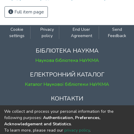
Full item page
Cookie
Privacy
End User
Send
settings
policy
Agreement
Feedback
БІБЛІОТЕКА НАУКМА
Наукова бібліотека НаУКМА
ЕЛЕКТРОННИЙ КАТАЛОГ
Каталог Наукової бібліотеки НаУКМА
КОНТАКТИ
м. Київ, вул. Григорія Сковороди, 2
We collect and process your personal information for the
к. 1, к. 120
following purposes:
Authentication, Preferences,
Acknowledgement and Statistics
.
тел.
(044) 463-69-31
To learn more, please read our
privacy policy
.
ekmair@ukma.edu.ua