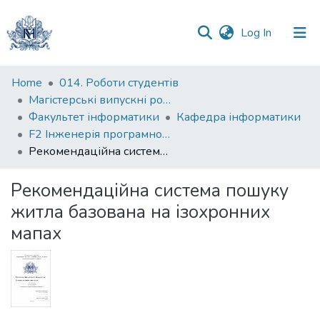
(current)
Log In
Communities
Home
014. Роботи студентів
&
Магістерські випускні роботи
Collections
Факультет інформатики
Кафедра інформатики
F2 Інженерія програмного забезпечення
All of DSpace
Рекомендаційна система пошуку житла базована на ізохронних мапах
Statistics
Рекомендаційна система пошуку
житла базована на ізохронних
мапах