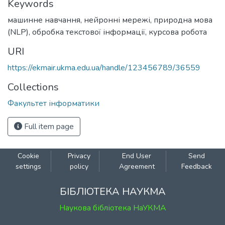
Keywords
машинне навчання
,
нейронні мережі
,
природна мова
(NLP)
,
обробка текстової інформації
,
курсова робота
URI
https://ekmair.ukma.edu.ua/handle/123456789/36559
Collections
Факультет інформатики
Full item page
Cookie
Privacy
End User
Send
settings
policy
Agreement
Feedback
БІБЛІОТЕКА НАУКМА
Наукова бібліотека НаУКМА