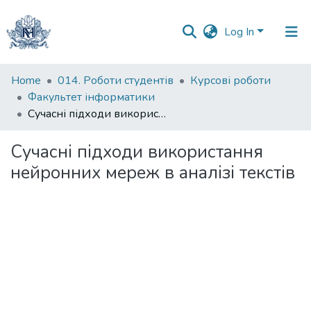
Log In
Communities
Home
014. Роботи студентів
Курсові роботи
&
Факультет інформатики
Collections
Сучасні підходи використання нейронних мереж в аналізі текстів
All of DSpace
Сучасні підходи використання
нейронних мереж в аналізі текстів
Statistics