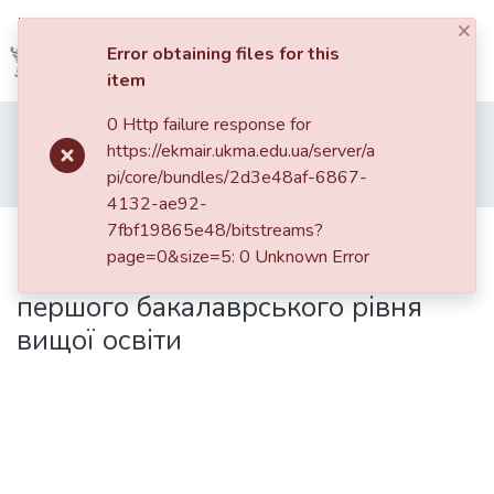
×
Log In
Error obtaining files for this
item
Communities
0 Http failure response for
Home
002. Факультет економічних наук
&
https://ekmair.ukma.edu.ua/server/a
Кафедра менеджменту, маркетингу та підприємництва
Collections
pi/core/bundles/2d3e48af-6867-
Освітня програма "Менеджмент/Management" першого бакалаврського рівня вищої освіти
4132-ae92-
All of DSpace
7fbf19865e48/bitstreams?
Освітня програма
page=0&size=5: 0 Unknown Error
"Менеджмент/Management"
Statistics
першого бакалаврського рівня
вищої освіти