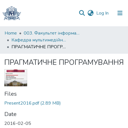
(current)
Log In
Communities
Home
003. Факультет інформатики
&
Кафедра мультимедійних систем
Collections
ПРАГМАТИЧНЕ ПРОГРАМУВАННЯ
All of DSpace
ПРАГМАТИЧНЕ ПРОГРАМУВАННЯ
Statistics
Files
Present2016.pdf
(2.89 MB)
Date
2016-02-05