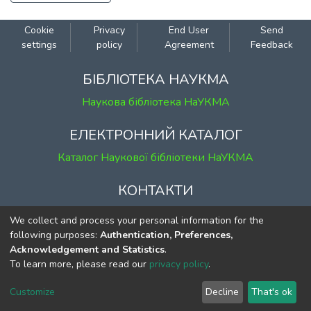
Cookie
Privacy
End User
Send
settings
policy
Agreement
Feedback
БІБЛІОТЕКА НАУКМА
Наукова бібліотека НаУКМА
ЕЛЕКТРОННИЙ КАТАЛОГ
Каталог Наукової бібліотеки НаУКМА
КОНТАКТИ
м. Київ, вул. Григорія Сковороди, 2
We collect and process your personal information for the
к. 1, к. 120
following purposes:
Authentication, Preferences,
Acknowledgement and Statistics
.
тел.
(044) 463-69-31
To learn more, please read our
privacy policy
.
ekmair@ukma.edu.ua
Customize
Decline
That's ok