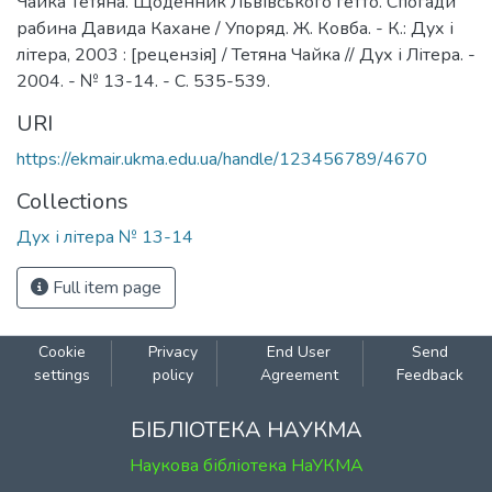
Чайка Тетяна. Щоденник Львівського гетто. Спогади
рабина Давида Кахане / Упоряд. Ж. Ковба. - К.: Дух і
літера, 2003 : [рецензія] / Тетяна Чайка // Дух і Літера. -
2004. - № 13-14. - С. 535-539.
URI
https://ekmair.ukma.edu.ua/handle/123456789/4670
Collections
Дух і літера № 13-14
Full item page
Cookie
Privacy
End User
Send
settings
policy
Agreement
Feedback
БІБЛІОТЕКА НАУКМА
Наукова бібліотека НаУКМА