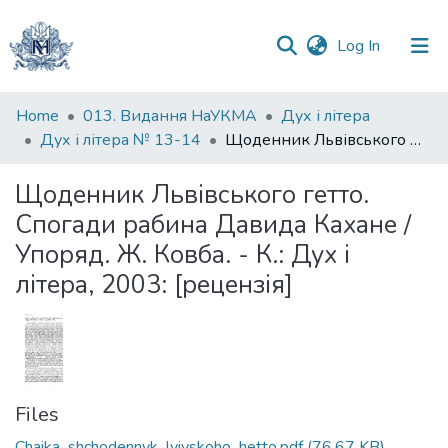
(current)
Log In
Communities
Home
013. Видання НаУКМА
Дух і літера
&
Дух і літера № 13-14
Щоденник Львівського гетто. Спогади рабина Давида Кахане / Упоряд. Ж. Ковба. - К.: Дух і літера, 2003: [рецензія]
Collections
Щоденник Львівського гетто.
All of DSpace
Спогади рабина Давида Кахане /
Упоряд. Ж. Ковба. - К.: Дух і
Statistics
літера, 2003: [рецензія]
Files
Chaika_shchodennyk_lvivskoho_hetto.pdf
(76.67 KB)