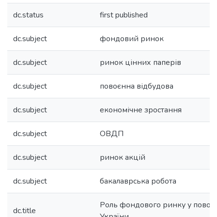
dc.status
first published
dc.subject
фондовий ринок
dc.subject
ринок цінних паперів
dc.subject
повоєнна відбудова
dc.subject
економічне зростання
dc.subject
ОВДП
dc.subject
ринок акцій
dc.subject
бакалаврська робота
Роль фондового ринку у повоєн
dc.title
України