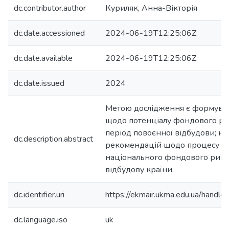
dc.contributor.author
Куриляк, Анна-Вікторія
dc.date.accessioned
2024-06-19T12:25:06Z
dc.date.available
2024-06-19T12:25:06Z
dc.date.issued
2024
Метою дослідження є формува
щодо потенціалу фондового ри
період повоєнної відбудови; н
dc.description.abstract
рекомендацій щодо процесу ім
національного фондового ринк
відбудову країни.
dc.identifier.uri
https://ekmair.ukma.edu.ua/han
dc.language.iso
uk