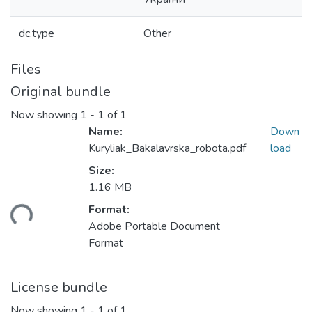
dc.type
Other
Files
Original bundle
Now showing
1 - 1 of 1
Name:
Down
Kuryliak_Bakalavrska_robota.pdf
load
Size:
1.16 MB
Format:
ding...
Adobe Portable Document
Format
License bundle
Now showing
1 - 1 of 1