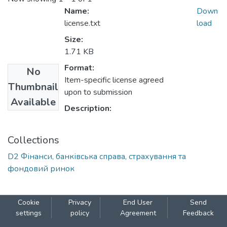
Name:
Down
license.txt
load
Size:
1.71 KB
Format:
No
Item-specific license agreed
Thumbnail
upon to submission
Available
Description:
Collections
D2 Фінанси, банківська справа, страхування та
фондовий ринок
Cookie
Privacy
End User
Send
settings
policy
Agreement
Feedback