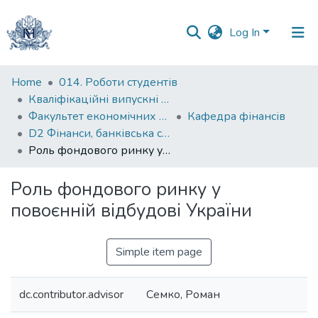
Log In
Communities
Home
014. Роботи студентів
&
Кваліфікаційні випускні роботи здобувачів вищої освіти бакалаврських програм
Collections
Факультет економічних наук
Кафедра фінансів
D2 Фінанси, банківська справа, страхування та фондовий ринок
All of DSpace
Роль фондового ринку у повоєнній відбудові України
Statistics
Роль фондового ринку у
повоєнній відбудові України
Simple item page
dc.contributor.advisor
Семко, Роман