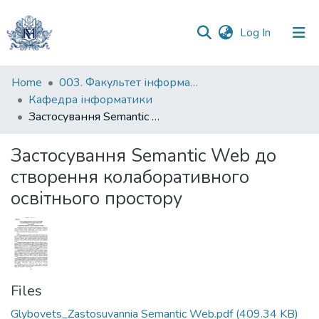
(current)
Log In
Communities
Home
003. Факультет інформатики
&
Кафедра інформатики
Collections
Застосування Semantic Web до створення колаборативного освітнього простору
All of DSpace
Застосування Semantic Web до
створення колаборативного
Statistics
освітнього простору
Files
Glybovets_Zastosuvannia Semantic Web.pdf
(409.34 KB)