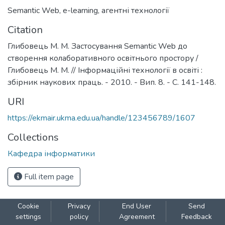
Semantic Web
,
e-learning
,
агентні технології
Citation
Глибовець М. М. Застосування Semantic Web до
створення колаборативного освітнього простору /
Глибовець М. М. // Інформаційні технології в освіті :
збірник наукових праць. - 2010. - Вип. 8. - С. 141-148.
URI
https://ekmair.ukma.edu.ua/handle/123456789/1607
Collections
Кафедра інформатики
Full item page
Cookie
Privacy
End User
Send
settings
policy
Agreement
Feedback